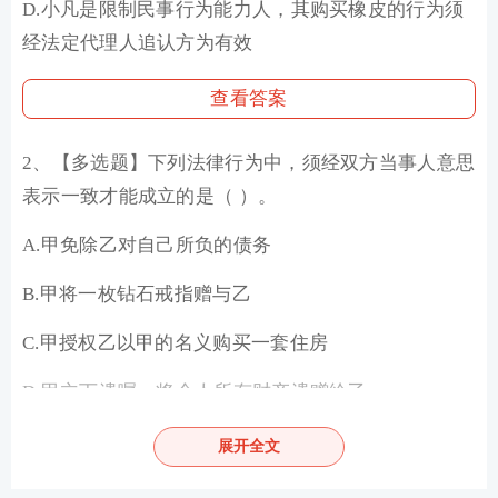
D.小凡是限制民事行为能力人，其购买橡皮的行为须
经法定代理人追认方为有效
查看答案
2、【多选题
】
下列法律行为中，须经双方当事人意思
表示一致才能成立的是（ ）。
A.甲免除乙对自己所负的债务
B.甲将一枚钻石戒指赠与乙
C.甲授权乙以甲的名义购买一套住房
D.甲立下遗嘱，将个人所有财产遗赠给乙
查看答案
展开全文