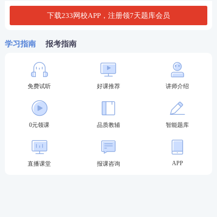
下载233网校APP，注册领7天题库会员
学霸笔记
：
《会计》学霸笔记
丨
《税法》学霸笔记
丨
《财务成本管理》学霸笔记
学习指南
报考指南
冲刺
资料
：
注会思维导图、真题考点、计算公式、考
前必背知识点下载>>
免费试听
好课推荐
讲师介绍
免费题库：
100套CPA
模拟题在线刷
|
CPA
历年真题解
析库
0元领课
品质教辅
智能题库
2023CPA考试冲刺试题合集
2023年
注册会计师
考试
估分摸底卷
（Ⅰ-Ⅱ）（符合2023
年新版
教材
）
APP
直播课堂
报课咨询
2023年注册会计师考试
临考密训卷
（Ⅰ-Ⅱ）
（符合2023
年新版教材）