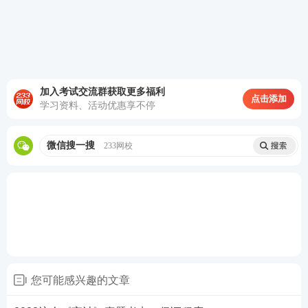
【单选题
】
下列情形中，不能引起诉讼时效中断的事
由是（ ）。
A.权利人提起诉讼
B.当事人一方向义务人提出请求履行义务的要求
加入考试交流群获取更多福利
点击添加
学习资料、活动优惠享不停
C.权利人因不可抗力无法履行权利
微信搜一搜
D.当事人一方同意履行义务
233网校
查看答案
学霸笔记
：
《会计》学霸笔记
丨
《税法》学霸笔记
丨
《财务成本管理》学霸笔记
冲刺
资料
：
注会思维导图、真题考点、计算公式、考
您可能感兴趣的文章
前必背知识点下载>>