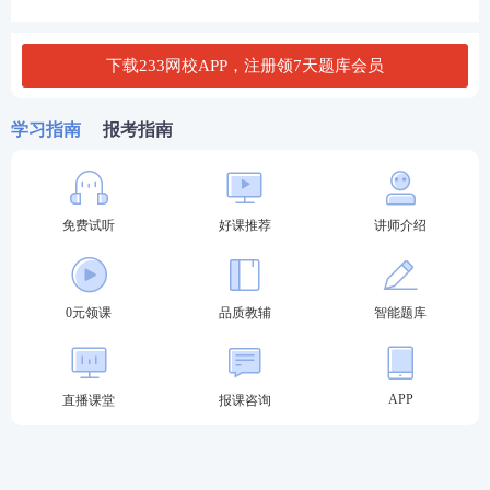
讼时效期间从履行期限届满之日起计算；不能确定履
行期限的，诉讼时效期间从债权人要求债务人履行义
下载233网校APP，注册领7天题库会员
务的宽限期届满之日起计算，但债务人在债权人第一
次向其主张权利之时明确表示不履行义务的，诉讼时
学习指南
报考指南
效期间从债务人明确表示不履行义务之日起计算。
（7）请求他人不作为的债权请求权，应当自权利人
免费试听
好课推荐
讲师介绍
知道
义务人违反不作为义务时起算。
（8）
国家赔偿
的诉讼时效的起算，自赔偿请求人知道
或者应当知道国家机关及其工作人员行使职权时的行
0元领课
品质教辅
智能题库
为侵犯其人身权、财产权之日起计算，但被羁押等限
制人身自由期间不计算在内。
APP
直播课堂
报课咨询
真题示例：