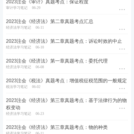
2023注会《审计》真题考点：保证程度
免费题库：
100套CPA
模拟题在线刷
|
CPA
历年真题解
审计学习笔记
06-29
析库
2023注会《经济法》第二章真题考点汇总
2023CPA
考试
冲刺试题合集
经济法学习笔记
06-11
2023年
注册会计师
考试
估分摸底卷
（Ⅰ-Ⅱ）（符合2023
2023注会《经济法》第二章真题考点：诉讼时效的中止
年新版
教材
）
经济法学习笔记
06-10
2023年注册会计师考试
临考密训卷
（Ⅰ-Ⅱ）
（符合2023
2023注会《经济法》第一章真题考点：委托代理
经济法学习笔记
06-08
年新版教材）
2023注会《税法》真题考点：增值税征税范围的一般规定
2023年注册会计师考试
强化提升卷
税法学习笔记
06-02
2023年注册会计师考试
临考冲刺卷
（Ⅰ-Ⅱ）
2023注会《经济法》第三章真题考点：基于法律行为的物
权变动
经济法学习笔记
06-23
立即下载
2023注会《经济法》第三章真题考点：物的种类
经济法学习笔记
06-11