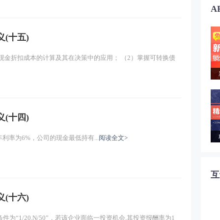
A
(十五)
弃现金折扣成本的计算及其在决策中的应用； （2）掌握可转换债
(十四)
率为6%，公司的现金最低持有...
阅读全文>
互
(十六)
为“1/20,N/50”，若该企业面临一投资机会,其投资报酬率为1