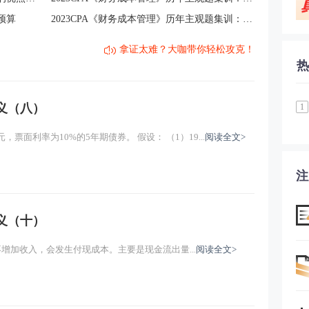
主讲：葛广宇
免费试听
预算
2023CPA《财务成本管理》历年主观题集训：计算分析题（一）
主讲：葛广宇
免费试听
拿证太难？大咖带你轻松攻克！
热
场经济体制
主讲：葛广宇
免费试听
主讲：葛广宇
免费试听
讲义（八）
1
元，票面利率为10%的5年期债券。 假设： （1）19...
阅读全文>
注
讲义（十）
增加收入，会发生付现成本。主要是现金流出量...
阅读全文>