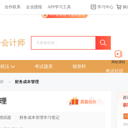
合作联系
企业团报
APP学习工具
学习中心
购
关于我们
帮助中心
APP学习工具
渠道合作
企业团报
APP新客领7天题库会员
册会计师
网校课程
税法
考试题库
领资料
考试社区
师
>
财务成本管理
咨
理
真题估分
获
1
模拟题
财务成本管理学习笔记
241