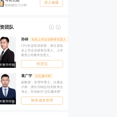
考前点题
进入做题
轻松锁分72小时
资团队
孙林
葛广宇
知名上市企业财务负责人
记忆
CPA专业培训讲师，曾任某知
副教授，管理学
名上市企业财务负责人、上市
计师，擅长归纳
教育公司教学负责人。
考点，学员称为
经济法
财务成
4年教学经验
17年教学经验
葛广宇
杨雪
记忆魔术师
高分培
副教授，管理学博士，注册会
会计学硕士，注
计师，擅长归纳总结关联考点
专家，曾任上市
考点，学员称为“记忆魔术师”
项目教学负责人
财务成本管理
会
7年教学经验
13年教学经验