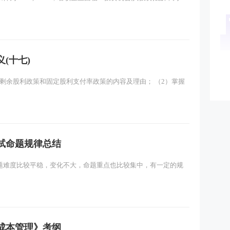
(十七)
握剩余股利政策和固定股利支付率政策的内容及理由； （2）掌握
试命题规律总结
题难度比较平稳，变化不大，命题重点也比较集中，有一定的规
务成本管理》考纲