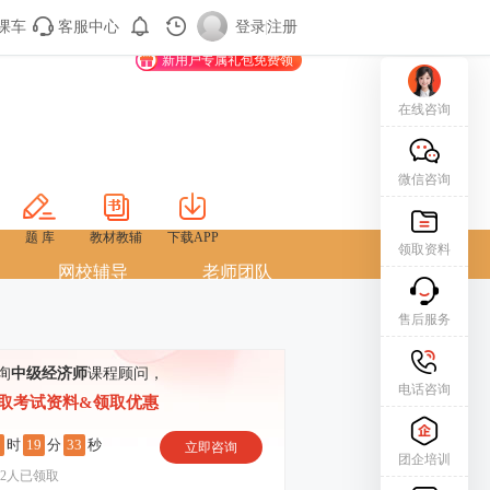
课车
客服中心
购课车
登录/注册
登录
|
注册
新用户专属礼包免费领
在线咨询
微信咨询
题 库
教材教辅
下载APP
领取资料
网校辅导
老师团队
售后服务
询
中级经济师
课程顾问，
电话咨询
取考试资料&领取优惠
5
19
32
时
分
秒
立即咨询
团企培训
2
人已领取