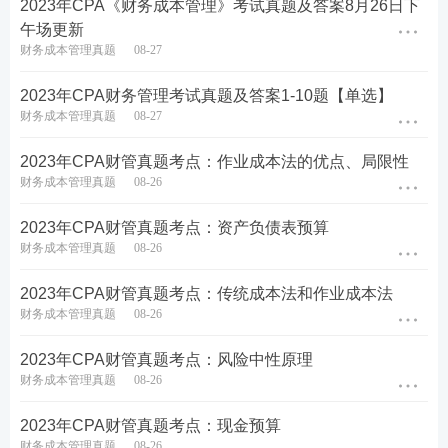
2023年CPA《财务成本管理》考试真题及答案8月26日下
1、甲公司生产一种产品，单价30元，固定成本10800
午场更新
财务成本管理真题
08-27
0元，正常销售量30000件，盈亏临界点销售量18000
件，下列表述正确的有 ()。
2023年CPA财务管理考试真题及答案1-10题【单选】
财务成本管理真题
08-27
A.变动成本总额为720000元
2023年CPA财管真题考点：作业成本法的优点、局限性
B.安全边际额为252000元
财务成本管理真题
08-26
C.息税前利润率为8%
2023年CPA财管真题考点：资产负债表预算
财务成本管理真题
08-26
D.安全边际率为40%
2023年CPA财管真题考点：传统成本法和作业成本法
查看答案
财务成本管理真题
08-26
2023年CPA财管真题考点：风险中性原理
2、根据有税MM理论，下列关于财务杠杆变动对公司
财务成本管理真题
08-26
影响的表述中，正确的有 ( )。
2023年CPA财管真题考点：现金预算
A.提高财务杠杆将提高负债资本成本
财务成本管理真题
08-26