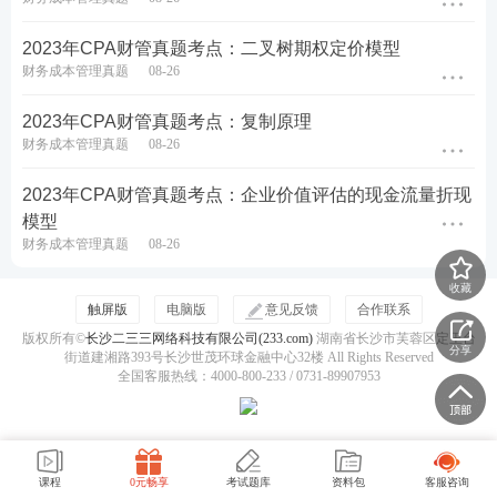
B.提高财务杠杆将提高权益资本成本
2023年CPA财管真题考点：二叉树期权定价模型
财务成本管理真题
08-26
C.降低财务杠杆将降低企业价值
2023年CPA财管真题考点：复制原理
D.降低财务杠杆将降低加权平均资本成本
财务成本管理真题
08-26
2023年CPA财管真题考点：企业价值评估的现金流量折现
查看答案
模型
财务成本管理真题
08-26
三、计算分析题（4小题）
收藏
1、肖先生拟在2023年末购置一套价格为360万元的精
触屏版
电脑版
意见反馈
合作联系
版权所有©
长沙二三三网络科技有限公司(233.com)
湖南省长沙市芙蓉区定王台
装修商品房，使用自有资金140万元，公积金贷款60
分享
街道建湘路393号长沙世茂环球金融中心32楼 All Rights Reserved
万元，余款通过商业贷款获得，公积金贷款和商业贷
全国客服热线：4000-800-233 / 0731-89907953
款期限均为10年，均为浮动利率，2023年末公积金贷
款利率为4%，商业贷款利率为6%，均采用等额本息
方式在每年年末还款，该商品房两年后交付，且直接
课程
0元畅享
考试题库
资料包
客服咨询