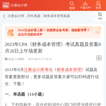
注册会计师
下载APP
登录
搜索
注册会计师
-
历年真题
-
财务成本管理真题
导航
2024注会好课上新！ 把握黄金备考期，领跑新考季？
点击开启提前试学
2023年CPA《财务成本管理》考试真题及答案8
月26日上午场更新
来源:233网校
2023-08-07 17:28:33
2023年8月
注册会计师
考试
《
财务成本管理
》试题及
答案更新部分，更多试题及答案大家可以扫码进行估
分、下载！
一、单选题（13小题）
1、下列指标中，适合对利润中心部门经理业绩进行评