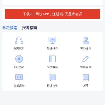
C.11000
D.18000
下载233网校APP，注册领7天题库会员
查看答案
学习指南
报考指南
4、甲公司营运资本筹资管理策略从激进型改为保守
型,下列措施符合要求的是()。
免费试听
好课推荐
讲师介绍
A.发行长期债券回购公司股票
B.增加长期借款购买固定资产
0元领课
品质教辅
智能题库
C.增发公司股票偿还短期借款
D.增加短期借款购买原材料
APP
直播课堂
报课咨询
查看答案