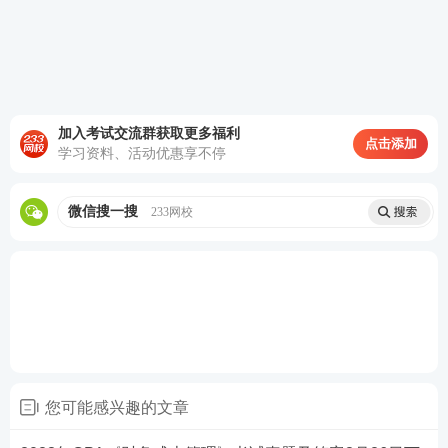
5、甲公司采用剩余股利政策，年初未分配利润400万
元，用当年利润发股利。当年实现净利润580万元，
法定盈余公积按10%计提。预计新增投资资本900万
元，目标资本结构(净负债/权益) 2/3。 则甲公司应发
加入考试交流群获取更多福利
点击添加
放的现金股利为() 万元。
学习资料、活动优惠享不停
A.36
微信搜一搜
233网校
B.40
C.382
D.0
查看答案
您可能感兴趣的文章
二、多选题（12小题）