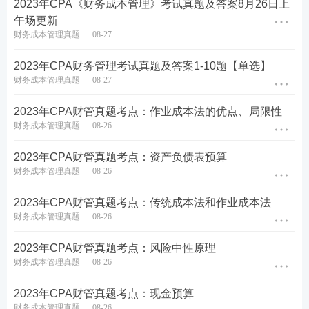
料价格差异是 ( )。
2023年CPA《财务成本管理》考试真题及答案8月26日上
午场更新
A.不利差异100元
财务成本管理真题
08-27
B.不利差异80元
2023年CPA财务管理考试真题及答案1-10题【单选】
财务成本管理真题
08-27
C.不利差异75元
2023年CPA财管真题考点：作业成本法的优点、局限性
D.不利差异45元
财务成本管理真题
08-26
2023年CPA财管真题考点：资产负债表预算
查看答案
财务成本管理真题
08-26
6、甲企业生产x产品，月生产能力2500件，正常销量
2023年CPA财管真题考点：传统成本法和作业成本法
财务成本管理真题
08-26
2000件，剩余生产能力无法转移，该产品单价30元，
单位变动成本18元，单位固定制造费用3元，2023年5
2023年CPA财管真题考点：风险中性原理
月客户紧急追加订货800件，愿意每件出价36.5元，超
财务成本管理真题
08-26
出生产能力的支付工人加班工资10000元，若接受订
2023年CPA财管真题考点：现金预算
单，对企业利润的影响是 ( ）
财务成本管理真题
08-26