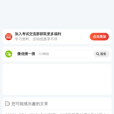
4、根据无税的MM理论，下列关于财务杠杆对企业影
响的表述中，正确的是 ( )。
A.降低财务杠杆，企业加权平均资本成本随之上升
加入考试交流群获取更多福利
B.提高财务杠杆，企业价值随之增加
点击添加
学习资料、活动优惠享不停
C.提高财务杠杆，企业股权资本成本随之上升
微信搜一搜
233网校
D.降低财务杠杆，企业价值随之增加
查看答案
5、甲公司生产x产品仅需消耗M材料，材料用量标准3
4克/件，价格标准0.45元/千克。2023年5月，采购M材
料2000千克，单价0.5元/千克。当月生产产品500件，
您可能感兴趣的文章
实际耗用当月采购的M材料1600千克，X产品直接材