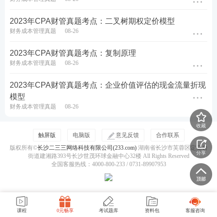
A.增加利润1200元
2023年CPA财管真题考点：二叉树期权定价模型
财务成本管理真题
08-26
B.减少利润1200元
2023年CPA财管真题考点：复制原理
C.增加利润11200元
财务成本管理真题
08-26
D.增加利润8800元
2023年CPA财管真题考点：企业价值评估的现金流量折现
模型
查看答案
财务成本管理真题
08-26
收藏
7、甲公司某项费用受X、Y、Z三因素影响，表达式
触屏版
电脑版
意见反馈
合作联系
是:费用=(X+Y)×Z。2023年甲公司该项费用情况如下
版权所有©
长沙二三三网络科技有限公司(233.com)
湖南省长沙市芙蓉区定王台
分享
街道建湘路393号长沙世茂环球金融中心32楼 All Rights Reserved
表所示:
全国客服热线：4000-800-233 / 0731-89907953
课程
0元畅享
考试题库
资料包
客服咨询