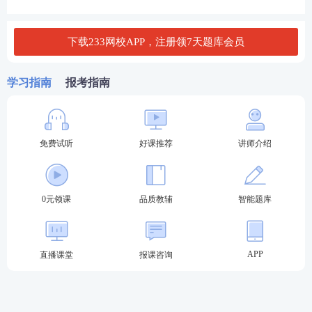
查看答案
下载233网校APP，注册领7天题库会员
3、甲公司拟投资某项目，初始投资额1000万，经营
学习指南
报考指南
期限5年，经营期每年现金净流量为500万元，项目资
本成本8%，当经营期每年税后现金净流量提高10%该
项目净现值对年税后现金净流量的敏感系数为 ( )。
免费试听
好课推荐
讲师介绍
A.3.52
B.2.31
0元领课
品质教辅
智能题库
C.-2.31
D.2.00
APP
直播课堂
报课咨询
查看答案