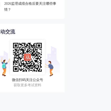
2026监理成绩合格后要关注哪些事
2026监理查分后关注合格
4
情？
审核
互动交流
微信扫码关注公众号
获取更多考试资料