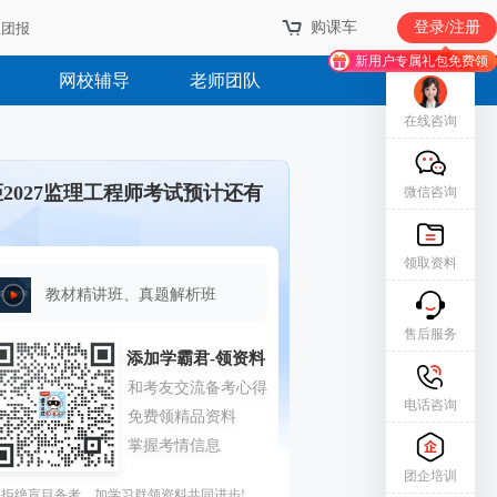
购课车
登录/注册
业团报
新用户专属礼包免费领
网校辅导
老师团队
在线咨询
距2027监理工程师考试预计还有
微信咨询
领取资料
教材精讲班、真题解析班
售后服务
电话咨询
团企培训
拒绝盲目备考，加学习群领资料共同进步!