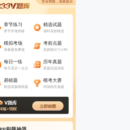
专业智能，高效提分
进入做题
进入做题
章节练习
精选试题
章节专项突破
省时高效精选
进入做题
进入做题
模拟考场
考前点题
海量题免费做
高效锁分72小时
进入做题
进入做题
每日一练
历年真题
每天进步一点点
真题实战演练
进入做题
进入做题
易错题
模考大赛
精选高频易错题
同场闯关做题
APP刷题神器