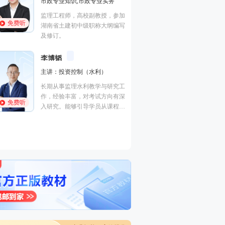
法规,安全生产法规
进度控制（水
全,建筑工程管
加
优秀安全工程师、监理工程师讲
程,建筑施工安
免费听
免费听
写
师。善于重点击破晦涩法理点，
曾在设计院任
轻松提升得分。
培训行业从业
王竹梅
考点总结高手
主讲：建设工程造价管理,理论
梁毛
与法规
工
主讲：案例分
中国人民大学硕士，多年工程造
深
建筑工程
免费听
价咨询实战经验，建设部住宅试
和
工程管理证书“
点工程“部级科技进步个人银
考
免费听
一级建造师（
奖”获得者。
价工程师、监
交通）、二级
电/市政）、
工程）