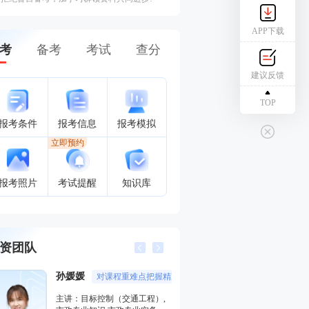
APP下载
考
备考
考试
查分
建议反馈
TOP
报考条件
报考信息
报考模拟
立即预约
报考照片
考试提醒
知识库
资团队
唐忍
江凌俊
精准，讲授通俗易懂，受到广大学员好评
分数收割机
口
主讲：合同管理,安全生产法律
主讲：目标控