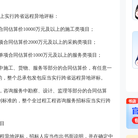
市政专业知识,市政专业实务
监理工程师，高校副教授，参
免费听
上实行跨省远程异地评标：
湖南省土建初中级职称大纲编
及修订。
合同估算价10000万元及以上的施工类项目；
李博韬
项合同估算价2000万元及以上的采购类项目；
主讲：投资控制（水利）
长期从事监理水利教学与研究
单项合同估算价1000万元及以上的服务类项目；
作，经验丰富，对考试方向有
免费听
入研究。能够引导学员从课程
包中施工、货物、服务等部分的合同估算价，有任意一
书本中梳理知识脉络并高效备
准的，整个总承包发包应当实行跨省远程异地评标。
应试，深受学员喜爱。
的，咨询服务中勘察、设计、监理等部分的合同估算
列标准的，整个全过程工程咨询服务招标应当实行跨
目
程异地评标，招标人应当作出书面说明，并在确定中