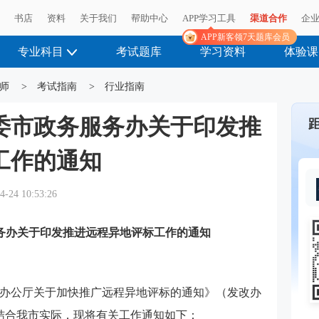
播
书店
资料
关于我们
帮助中心
APP学习工具
渠道合作
企
APP新客领7天题库会员
专业科目
考试题库
学习资料
体验课
师
>
考试指南
>
行业指南
委市政务服务办关于印发推
工作的通知
4-24 10:53:26
务办关于印发推进远程异地评标工作的通知
办公厅关于加快推广远程异地评标的通知》（发改办
求，结合我市实际，现将有关工作通知如下：