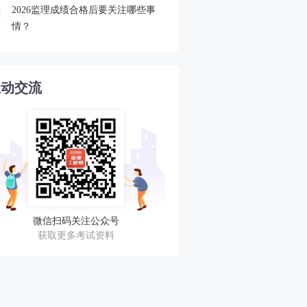
2026监理成绩合格后要关注哪些事
2026监理查分后关注合格
4
情？
审核
互动交流
微信扫码关注公众号
获取更多考试资料