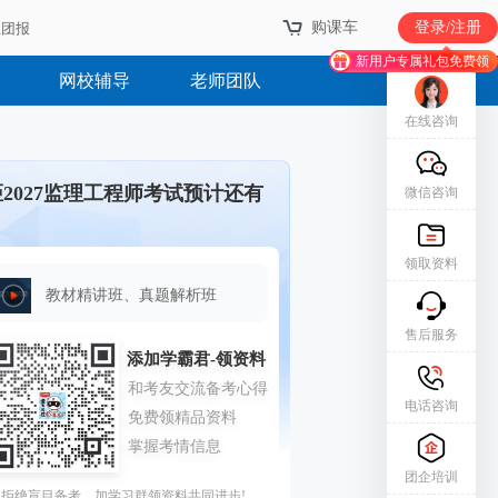
购课车
登录/注册
业团报
新用户专属礼包免费领
网校辅导
老师团队
在线咨询
距2027监理工程师考试预计还有
微信咨询
领取资料
教材精讲班、真题解析班
售后服务
电话咨询
团企培训
拒绝盲目备考，加学习群领资料共同进步!