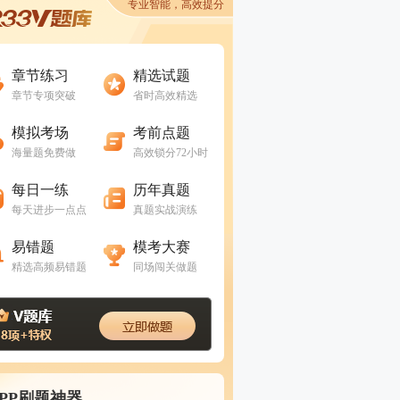
专业智能，高效提分
进入做题
进入做题
章节练习
精选试题
章节专项突破
省时高效精选
进入做题
进入做题
模拟考场
考前点题
海量题免费做
高效锁分72小时
进入做题
进入做题
每日一练
历年真题
每天进步一点点
真题实战演练
进入做题
进入做题
易错题
模考大赛
精选高频易错题
同场闯关做题
APP刷题神器