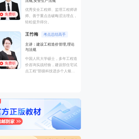
法规,安全生产法规
进度控制（水利）
全,建筑工程管理与
优秀安全工程师、监理工程师讲
程,建筑施工安全
免费听
免费听
师。善于重点击破晦涩法理点，
曾在设计院任职，
轻松提升得分。
培训行业从业经历
王竹梅
考点总结高手
主讲：建设工程造价管理,理论
梁毛
与法规
主讲：案例分析（
中国人民大学硕士，多年工程造
建筑工程
免费听
价咨询实战经验，建设部住宅试
工程管理证书“大
点工程“部级科技进步个人银
免费听
一级建造师（建筑
奖”获得者。
价工程师、监理工
交通）、二级建造
电/市政）、高级
工程）