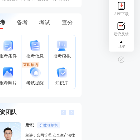
APP下载
考
备考
考试
查分
建议反馈
TOP
报考条件
报考信息
报考模拟
立即预约
报考照片
考试提醒
知识库
资团队
唐忍
江凌俊
分数收割机
口诀一
主讲：合同管理,安全生产法律
主讲：目标控制（