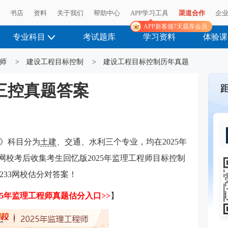
播
书店
资料
关于我们
帮助中心
APP学习工具
渠道合作
企
APP新客领7天题库会员
专业科目
考试题库
学习资料
体验课
师
>
建设工程目标控制
>
建设工程目标控制历年真题
师三控真题答案
制》科目分为
土建
、交通、水利三个专业，均在2025年
试，233网校考后收集考生回忆版2025年监理工程师目标控制
233网校估分对答案！
25年监理工程师真题估分入口>>
】