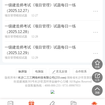
源的理解通常是客观的
一级建造师考试《项目管理》试题每日一练
（2025.12.27）
查看答案
项目管理模拟试题
12-27
一级建造师考试《项目管理》试题每日一练
（2025.12.28）
热点推荐：
项目管理模拟试题
12-28
一建考试试题在线刷（章节题/真题/模拟题等）
一级建造师考试《项目管理》试题每日一练
（2025.12.29）
各科目近6年一级建造师考试真题PDF免费下载
项目管理模拟试题
12-29
一级建造师考点、难点太多记不住？233
网校
老师带
收藏
触屏版
电脑版
意见反馈
合作联系
你读薄
教材
，举一反三，学习做题更有效率！
点击进
版权所有©
长沙二三三网络科技有限公司(233.com)
湖南省长沙市芙蓉区定王台
入听课>>
分享
街道建湘路393号长沙世茂环球金融中心32楼 All Rights Reserved
全国客服热线：4000-800-233 / 0731-89907953