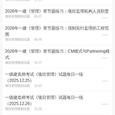
查看答案
2026年一建《管理》章节题练习：项目监理机构人员职责
项目管理模拟试题
03-17
6、 根据《质量管理体系基础和术语》GB／T 19000--
2026年一建《管理》章节题练习：强制实行监理的工程范
2016，关于质量管理基本原则的说法，正确的有(
围
)。
项目管理模拟试题
03-16
A.组织宗旨和目标的确立是质量管理的首要关注点
2026年一建《管理》章节题练习：CM模式与Partnering模
式
B.整个组织内各级胜任、经授权并积极参与的人员，
项目管理模拟试题
03-15
是提高组织创造和提供价值能力的必要条件
一级建造师考试《项目管理》试题每日一练
C.质量管理体系是由相互关联的过程所组成
（2025.12.25）
项目管理模拟试题
12-25
D.组织应确定和选择改进机会，并采取必要措施，以
一级建造师考试《项目管理》试题每日一练
满足顾客要求和增强顾客满意
（2025.12.26）
项目管理模拟试题
12-26
E.为了增强决策过程的客观性，对输人类型和输入来