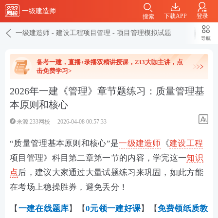
一级建造师
下载APP
登录
搜索
一级建造师
-
建设工程项目管理
-
项目管理模拟试题
导航
备考一建，直播+录播双精讲授课，233大咖主讲，点
击免费学习>
2026年一建《管理》章节题练习：质量管理基
本原则和核心
来源:233网校
2026-04-08 00:57:33
“质量管理基本原则和核心”是
一级建造师
《
建设工程
项目管理》科目第二章第一节的内容，学完这一
知识
点
后，建议大家通过大量试题练习来巩固，如此方能
在考场上稳操胜券，避免丢分！
【
一建在线
题库
】【
0元领一建好课
】【
免费领纸质教