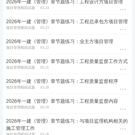
2026年一建《管理》章节题练习：工程设计方项目管理
项目管理模拟试题
03-24
5、 下列关于质量管理体系7项原则的说法，正确的有
2026年一建《管理》章节题练习：工程总承包方项目管理
( )。
项目管理模拟试题
03-23
A.将活动作为相互关联、功能连贯的过程组成的体系
2026年一建《管理》章节题练习：业主方项目管理
项目管理模拟试题
03-22
来理解和管理
2026年一建《管理》章节题练习：工程质量监督工作方式
B.各级领导建立统一的宗旨和方向，并创造全员积极
项目管理模拟试题
03-21
参与实现组织的质量目标的条件
2026年一建《管理》章节题练习：工程质量监督程序
C.通过表彰、授权和提高能力，促进在实现组织的质
项目管理模拟试题
03-20
量目标过程中的全员积极参与
2026年一建《管理》章节题练习：工程质量监督内容
D.基于数据和信息的分析和评价的决策
项目管理模拟试题
03-19
E.组织只有赢得和保持顾客的信任才能获得持续成功
2026年一建《管理》章节题练习：与项目监理机构相关的
施工管理工作
项目管理模拟试题
03-18