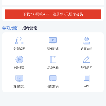
B.过程方法
下载233网校APP，注册领7天题库会员
C.循证决策
D.关系管理
学习指南
报考指南
查看答案
免费试听
讲师好课
讲师介绍
3、在质量管理中，质量管理体系标准编制的基础是
( )。
0元领课
品质教辅
智能题库
A.质量管理体系核心标准
APP
直播课堂
报课咨询
B.质量管理体系关键要素
C.质量管理体系结构