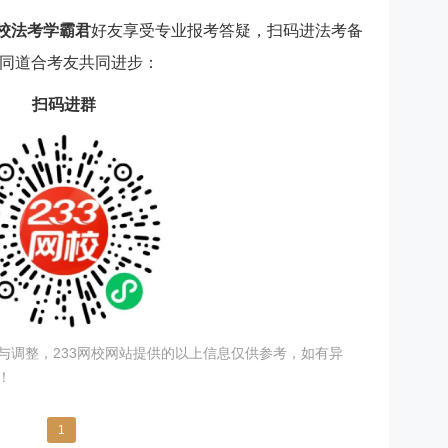
网校法考学霸君
好友
享受专业报考答疑
，扫码进
法考备
同道合考友共同进步：
扫码进群
与调整，233网校网站提供的以上信息仅供参考，如有异
！
1