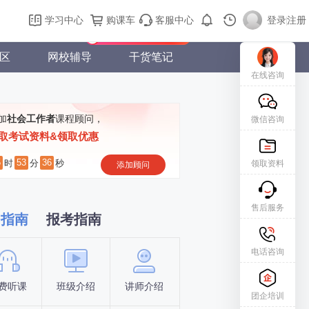
购课车
登录/注册
学习中心
购课车
客服中心
登录
|
注册
新用户专属礼包免费领
区
网校辅导
干货笔记
在线咨询
加
社会工作者
课程顾问，
微信咨询
取考试资料&领取优惠
5
53
35
时
分
秒
领取资料
添加顾问
售后服务
习指南
报考指南
电话咨询
费听课
班级介绍
讲师介绍
新手指南
报名时间
团企培训