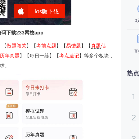
0
扫码下载233网校app
】【
做题闯关
】【
考前点题
】【
易错题
】【
真题
估
直
历年真题
】【每日一练】【
考点速记
】等多个板块，
求。
热
1
2
3