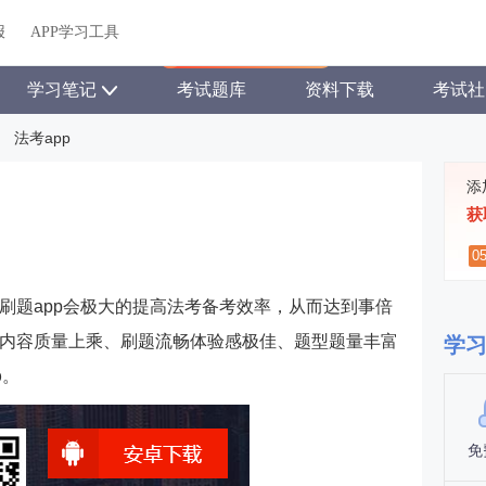
关于我们
帮助中心
APP学习工具
渠道合作
企业团报
报
APP学习工具
APP新客领7天题库会员
学习笔记
考试题库
资料下载
考试社
法考app
添
获
0
刷题app会极大的提高法考备考效率，从而达到事倍
内容质量上乘、刷题流畅体验感极佳、题型题量丰富
学
p
。
免