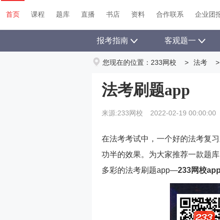
首页
课程
题库
直播
书店
资料
首页
课程
题库
直播
书店
资料
合作联系
企业团
报考指南
客观题一
您现在的位置：
233网校
>
法考
>
法考刷题app
来源:233网校
2022-02-19 00:00:00
在法考考试中，一个好的法考复习
功半的效果。为大家推荐一款题库
多彩的法考刷题app—
233网校ap