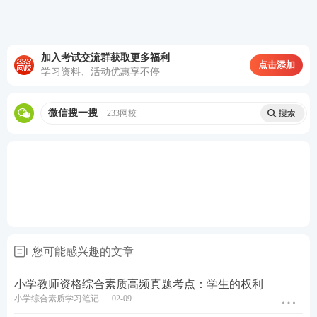
对性拆分讲解，帮助考生专项突破得分。
考前密训班
—考前点睛之讲，大题通解、考前
加入考试交流群获取更多福利
定心丸。
点击添加
学习资料、活动优惠享不停
历年真题>>
历年教师资格证真题视频课程学习
微信搜一搜
233网校
在线题库>>
在线刷教师资格证章节练习/模拟试题/历
年真题
您可能感兴趣的文章
小学教师资格综合素质高频真题考点：学生的权利
小学综合素质学习笔记
02-09