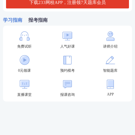
下载233网校APP，注册领7天题库会员
加教师学霸君好友 领取新年份考试真题
学习指南
报考指南
免费试听
人气好课
讲师介绍
0元领课
预约模考
智能题库
关于教师资格证考试
APP
直播课堂
报课咨询
教材精讲班
—讲解各章节
知识点
，系统性帮助
考生夯实基础。
高频考点班
—复盘考点，串讲历年考试中反复
出题的高频考点，把时间用在刀刃上。
教学设计专题班
—将
重难点
以专题形式进行针