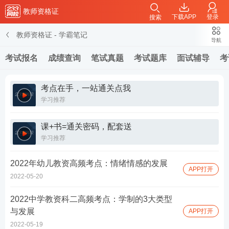
教师资格证
下载APP
登录
搜索
教师资格证
-
学霸笔记
导航
考试报名
成绩查询
笔试真题
考试题库
面试辅导
考
考点在手，一站通关点我
学习推荐
课+书=通关密码，配套送
学习推荐
2022年幼儿教资高频考点：情绪情感的发展
APP打开
2022-05-20
2022中学教资科二高频考点：学制的3大类型
与发展
APP打开
2022-05-19