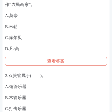
作“农民画家”。
A.莫奈
B.米勒
C.库尔贝
D.凡·高
查看答案
2.双簧管属于( )。
A.铜管乐器
B.木管乐器
C.打击乐器