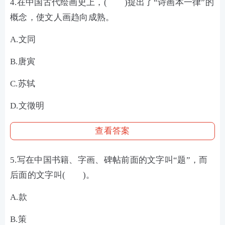
4.在中国古代绘画史上，( )提出了“诗画本一律”的
概念，使文人画趋向成熟。
A.文同
B.唐寅
C.苏轼
D.文徵明
查看答案
5.写在中国书籍、字画、碑帖前面的文字叫“题”，而
后面的文字叫( )。
A.款
B.策