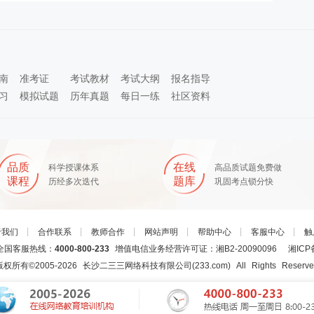
南
准考证
考试教材
考试大纲
报名指导
习
模拟试题
历年真题
每日一练
社区资料
品质
在线
科学授课体系
高品质试题免费做
课程
题库
历经多次迭代
巩固考点锁分快
于我们
┊
合作联系
┊
教师合作
┊
网站声明
┊
帮助中心
┊
客服中心
┊
触
国客服热线：
4000-800-233
增值电信业务经营许可证：湘B2-20090096
湘ICP
版权所有©2005-
2026
长沙二三三网络科技有限公司(233.com)
All Rights Reserv