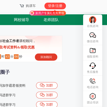
购课车
登录/注册
新用户专属礼包免费领
网校辅导
老师团队
在线咨询
加
社会工作者
课程顾问，
微信咨询
取考试资料&领取优惠
0
43
05
时
分
秒
领取资料
添加顾问
试圈子
售后服务
码加学霸君领资料
电话咨询
码进群学习
团企培训
码进群学习