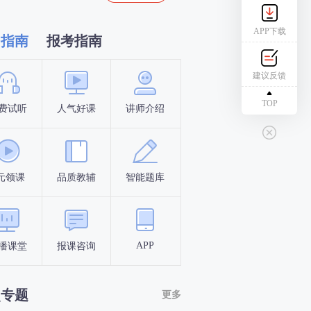
APP下载
习指南
报考指南
建议反馈
TOP
费试听
人气好课
讲师介绍
新手指南
报名时间
元领课
品质教辅
智能题库
报名条件
考试时间
APP
播课堂
报课咨询
答题闯关
考点打卡
点专题
更多