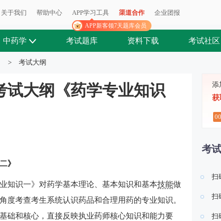
关于我们
帮助中心
APP学习工具
渠道合作
企业团报
APP新客领7天题库会员
中药学
考试题库
资料下载
考试社区
>
考试大纲
添
师考试大纲《药学专业知识
获
0
考
二》
扫
业知识一》对药学基本理论、基本知识和基本
技能
做
扫
角度考查考生系统认识药品和合理用药的专业知识。
基础和核心，直接反映执业药师核心知识和能力要
扫