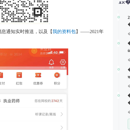
ѧϰ
消息通知实时推送，以及【
我的资料包
】——2021年
�
�