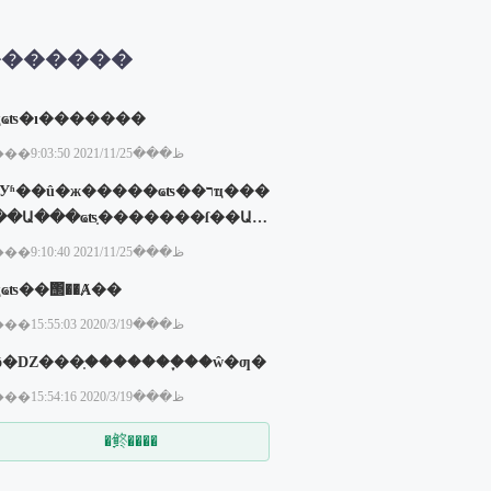
�������
ְҵҩʦ�ı�������
���ظ���2021/11/25 9:03:50
ѧУʱ��û�ж�����ҩʦ��רҵ���
��Ա���ҩʦ֤�������ſ��Ա�
����ҩʦ֤��
���ظ���2021/11/25 9:10:40
ִҵҩʦ��΢��Ⱥ��
���ظ���2020/3/19 15:55:03
ʲô�Ǳ���֤�������֪��ŵ�ƣ�
���ظ���2020/3/19 15:54:16
�鿴����