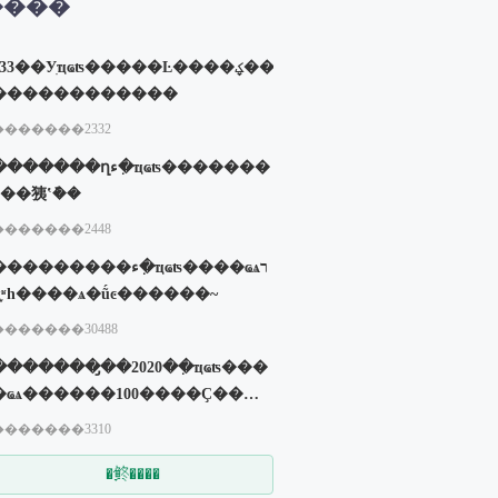
����
233��Уִҵҩʦ�����Ŀ����ؼ���
������������
�������2332
������ղء�ִҵҩʦ�������
ü��㹫ʽ�ܽ�
�������2448
��������ء�ִҵҩʦ����ҩѧר
ҵ֪ʶһ����ѧ�ṹͼ������~
�������30488
��������̡�2020��ִҵҩʦ���
�ҩѧ������100����Ҫ���
�
�������3310
�鿴����