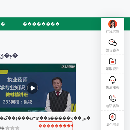
��
��������
在线咨询
微信咨询
Ʒ�γ�
领取资料
售后服务
电话咨询
���ڲ��ţ���ҩѧרҵ֪ʶ��һ�����½��ص�
团企培训
����������
ȣ�