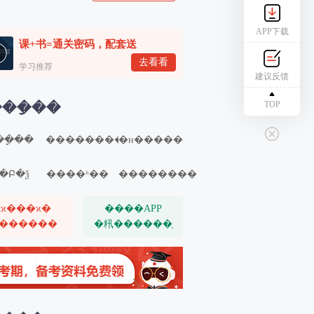
APP下载
课+书=通关密码，配套送
去看看
学习推荐
建议反馈
TOP
��ָ��
�ָ��
��������
�н�����
�Բ�ѯ
����ʱ��
��������
ѧϰ���ϰ�
����APP
������
�籸������֤