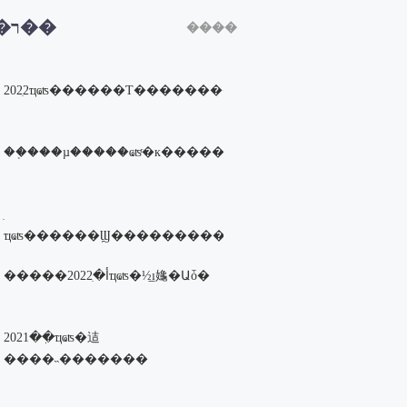
�ȵ�ר��
����
2022ִҵҩʦ������Ƭ�����������ߣ�
��֤���µ�����ҩʦͬ�к�����һ�����battle�ɣ�
ҵҩʦ������Ϣ�����������ߣ�
�����أ�2022ִҵҩʦ�½̲ı䶯�Աȱ�
2021��ִҵҩʦ�迼
����˵�������