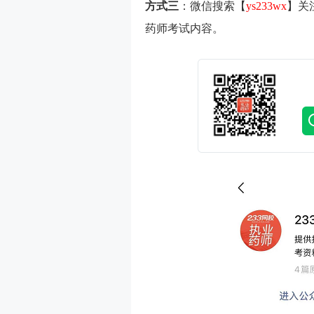
方式三
：微信
搜索
【
ys233wx
】关
药师考试内容。