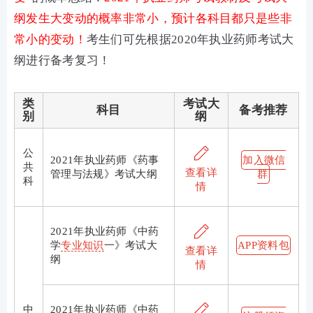
纲发生大变动的概率非常小，预计各科目都只是些非
常小的变动！
考生们可先根据2020年执业药师考试大
纲进行备考复习！
类
考试大
科目
备考推荐
别
纲
公
2021年执业药师《药事
加入微信
共
查看详
管理与法规》考试大纲
群
科
情
2021年执业药师《中药
学
专业知识
一》考试大
APP资料包
查看详
纲
情
中
2021年执业药师《中药