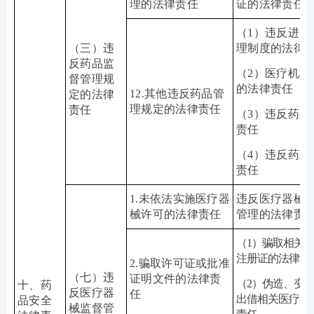
理的法律责任
证的法律责任
（
1
）违反进口
（三）违
理制度的法律
反药品监
（2）医疗机构
督管理规
的法律责任
12.
其他违反药品管
定的法律
理规定的法律责任
责任
（
3
）违反药品
责任
（
4
）违反药品
责任
1.
未依法实施医疗器
违反医疗器械
械许可的法律责任
管理的法律责
（
1
）骗取相关
注册证的法律责
2.
骗取许可证或批准
（七）违
证明文件的法律责
（2）伪造、变
十、药
反医疗器
任
出借相关医疗器
品安全
械监督管