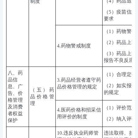
（
4
）药品追溯
制度
（
5
）疫苗信息
要求
（
1
）药物警戒
（2）药品上市
4.
药物警戒制度
（
3
）药品上市
报告不良反应
八、药
（
1
）合理定价
品信
3.
药品经营者遵守药
（2）如实报告
息、广
品价格管理的规定
（五）药
的规定
告、价
品价格管
格管理
理
及消费
（
1
）评价范围
4.
医药价格和招采信
者权益
用评价的制度
（2）纳入评价
保护
10.
违反执业药师管
违法取得、挂