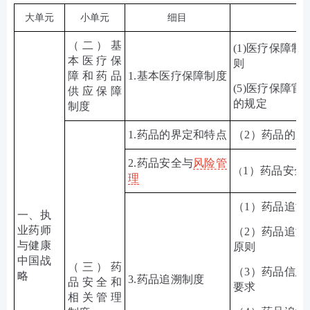
大单元
小单元
细目
（二）基
(1)医疗保障
本医疗保
则
障和药品
1.
基本医疗保障制度
(5)医疗保障
供应保障
的规定
制度
1.
药品的界定和特点
（
2
）药品的质
2.
药品安全与
风险管
1
）药品安全
（
理
（
1
）药品追溯
一、执
业药师
（2）药品追溯
与健康
原则
中国战
（三）药
（
3
）药品信息
略
3.
药品追溯制度
品安全和
要求
相关管理