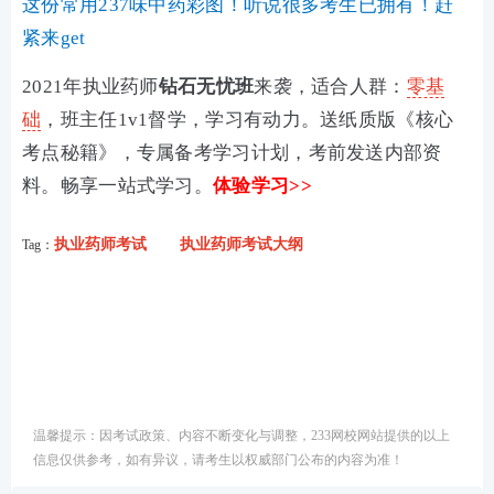
这份常用237味中药彩图！听说很多考生已拥有！赶
紧来get
2021年执业药师
钻石无忧班
来袭，适合人群：
零基
础
，班主任1v1督学，学习有动力。送纸质版《核心
考点秘籍》，专属备考学习计划，考前发送内部资
料。畅享一站式学习。
体验学习>>
执业药师考试
执业药师考试大纲
Tag：
温馨提示：因考试政策、内容不断变化与调整，233网校网站提供的以上
信息仅供参考，如有异议，请考生以权威部门公布的内容为准！