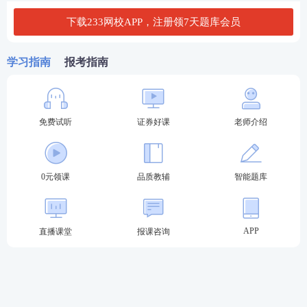
下载233网校APP，注册领7天题库会员
查分方法：输入报名时
官网注册的
用户名
+登录密码
即可快速查询成绩。
学习指南
报考指南
【点击进入证券从业成绩查询入口>>】
免费试听
证券好课
老师介绍
0元领课
品质教辅
智能题库
APP
直播课堂
报课咨询
方式二：
登录中国证券业协会网站
查询网址：
http://link.233.com/19011/