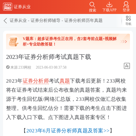
证券从业
下载APP
登录
搜索
证券从业
-
证券分析师辅导
-
证券分析师历年真题
导航
V题库：超多证券考生正在用，含2套考前点题+视频解
析+专业助教答疑！
2023年证券分析师考试真题下载
来源:233网校
2023-06-03 08:37:58
2023年
证券分析师
考试
真题
下载考后更新！
233网校
将在证券考试结束后公布收集的真题答案，真题均来
源于考生回忆版/网络汇总版，233网校仅做汇总收集
整理。供考生回忆估分！需要下载的考生点击下图进
入下载入口下载。
点下图进入真题答案专区！
【
2023年6月证券分析师真题及答案>>
】