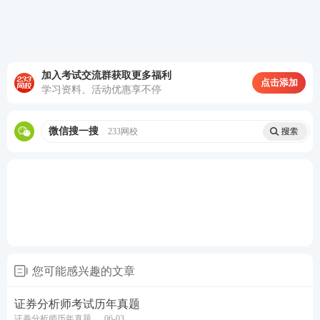
查询方法：
点击“从业人员”—点击“考试成绩查询”—
输入身份证号码以及验证码即可查询成绩。
推荐：
证券从业考试精品资料汇总
加入考试交流群获取更多福利
点击添加
学习资料、活动优惠享不停
关注：
2023年证券从业成绩查询时间及入口
考后热点：
2023年证券考试真题及答案解析
||
真题解析
微信搜一搜
233网校
直播
新一轮证券从业备考已开启，不懂制定学习计划？无
法提炼
教材
考点？不妨跟随讲师学习，233网校证券
从业课程，
新考季抢先赢>>
您可能感兴趣的文章
证券分析师考试历年真题
证券分析师历年真题
06-03