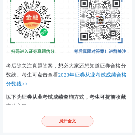
考后除关注真题答案，想必大家还想知道证券合格分
数线。考生可点击查看
2023年证券从业考试成绩合格
分数线>>
以下为证券从业考试成绩查询方式，考生可提前收藏
查分入口：
方式一：
233网校证券考试成绩查询快速通道
展开全文
查分网址：
https://wx.233.com/u/hook/23.html