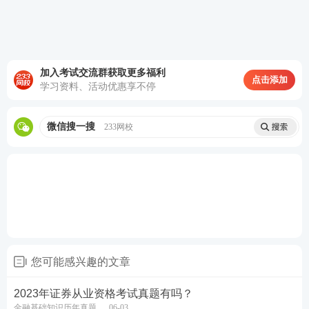
输入身份证号码以及验证码即可查询成绩。
推荐：
证券从业考试精品资料汇总
关注：
2023年证券从业成绩查询时间及入口
加入考试交流群获取更多福利
点击添加
学习资料、活动优惠享不停
考后热点：
2023年证券考试真题及答案解析
||
真题解析
直播
微信搜一搜
233网校
新一轮证券从业备考已开启，不懂制定学习计划？无
法提炼
教材
考点？不妨跟随讲师学习，233网校证券
从业课程，
新考季抢先赢>>
您可能感兴趣的文章
2023年证券从业资格考试真题有吗？
金融基础知识历年真题
06-03