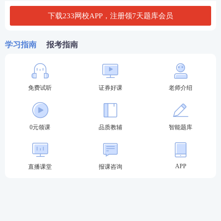
查分方法：输入报名时
官网注册的
用户名
+登录密码
下载233网校APP，注册领7天题库会员
即可快速查询成绩。
【点击进入证券从业成绩查询入口>>】
学习指南
报考指南
免费试听
证券好课
老师介绍
0元领课
品质教辅
智能题库
APP
直播课堂
报课咨询
方式二：
登录中国证券业协会网站
查询网址：
http://link.233.com/19011/
查询方法：
点击“从业人员”—点击“考试成绩查询”—