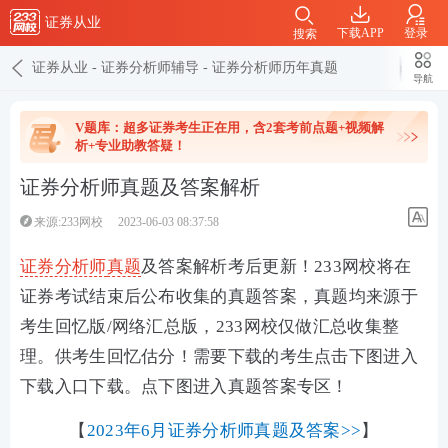
证券从业
下载APP
登录
搜索
证券从业
-
证券分析师辅导
-
证券分析师历年真题
导航
V题库：超多证券考生正在用，含2套考前点题+视频解
析+专业助教答疑！
证券分析师真题及答案解析
来源:233网校
2023-06-03 08:37:58
证券分析师
真题
及答案解析考后更新！
233网校将在
证券考试结束后公布收集的真题答案，真题均来源于
考生回忆版/网络汇总版，233网校仅做汇总收集整
理。供考生回忆估分！需要下载的考生点击下图进入
下载入口下载。
点下图进入真题答案专区！
【
2023年6月证券分析师真题及答案>>
】