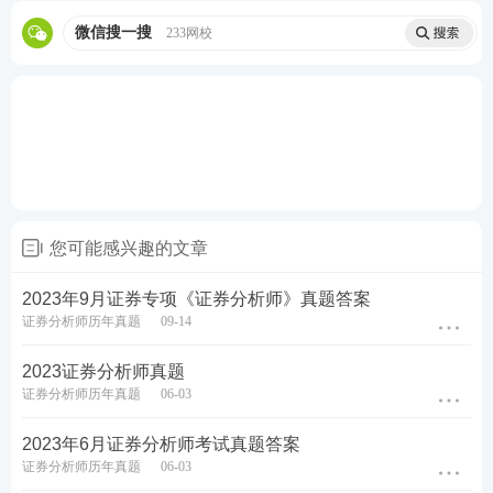
查询方法：
点击“从业人员”—点击“考试成绩查询”—
微信搜一搜
233网校
输入身份证号码以及验证码即可查询成绩。
推荐：
证券从业考试精品资料汇总
关注：
2023年证券从业成绩查询时间及入口
考后热点：
2023年证券考试真题及答案解析
||
真题解析
直播
您可能感兴趣的文章
新一轮证券从业备考已开启，不懂制定学习计划？无
2023年9月证券专项《证券分析师》真题答案
法提炼
教材
考点？不妨跟随讲师学习，233网校证券
证券分析师历年真题
09-14
从业课程，
新考季抢先赢>>
2023证券分析师真题
证券分析师历年真题
06-03
2023年6月证券分析师考试真题答案
证券分析师历年真题
06-03