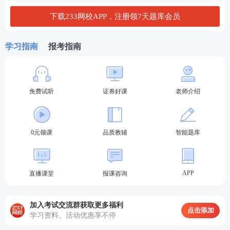
下载233网校APP，注册领7天题库会员
查分方法：输入报名时
官网注册的
用户名
+登录密码
即可快速查询成绩。
学习指南
报考指南
【点击进入证券从业成绩查询入口>>】
免费试听
证券好课
老师介绍
0元领课
品质教辅
智能题库
APP
直播课堂
报课咨询
方式二：
登录中国证券业协会网站
加入考试交流群获取更多福利
点击添加
学习资料、活动优惠享不停
查询网址：
http://link.233.com/19011/