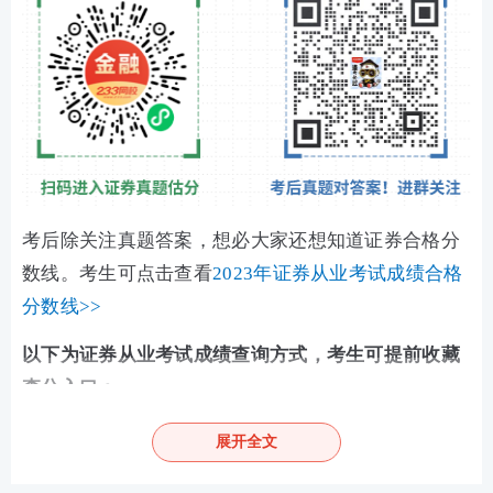
考后除关注真题答案，想必大家还想知道证券合格分
数线。考生可点击查看
2023年证券从业考试成绩合格
分数线>>
以下为证券从业考试成绩查询方式，考生可提前收藏
查分入口：
方式一：
233网校证券考试成绩查询快速通道
展开全文
查分网址：
https://wx.233.com/u/hook/23.html