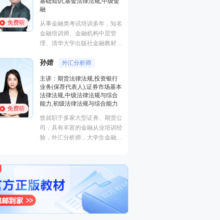
基础知识,基金法律法规,中级金
证券研究报告业务(
融
初级个人贷款,中级
货投资分析
免费听
免费听
从事金融类考试培训多年，知名
经济学硕士、金融
金融培训师、金融机构中层管
师，李泽瑞老师从
理、清华大学出版社金融教材副
培训，教学经验丰
主编、上海人才培训市场促进中
成“段子”，是一
孙婧
心特聘讲师。人称金融类培训界
外汇分析师
王佳荣
能的很有个人风格
金融圈
的“一哥”。
主讲：期货法律法规,投资银行
学员称被讲课耽误
业务(保荐代表人),证券市场基本
主讲：金融市场基
外弟子。
法律法规,中级法律法规与综合
基础知识,基金法律
能力,初级法律法规与综合能力
融
免费听
免费听
曾就职于多家大型证券、期货公
从事金融类考试培
司，具有丰富的金融从业培训经
金融培训师、金融
验，外汇分析师，大学生金融交
理、清华大学出版
易大赛评委，同时拥有金融类多
主编、上海人才培
个从业资格。
心特聘讲师。人称
的“一哥”。