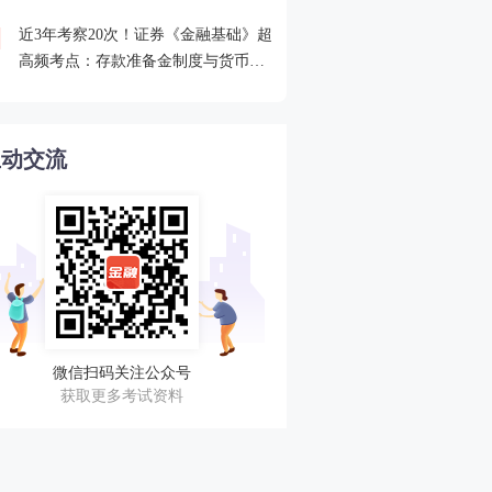
近3年考察20次！证券《金融基础》超
2026年证券从业考点打卡
4
高频考点：存款准备金制度与货币乘
攻克一个高频考点！
数的概念
互动交流
微信扫码关注公众号
获取更多考试资料