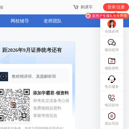
购课车
登录/注册
报
新用户专属礼包免费领
网校辅导
老师团队
在线咨询
距2026年9月证券统考还有
微信咨询
领取资料
教材精讲班、真题解析班
售后服务
电话咨询
团企培训
拒绝盲目备考，加学习群领资料共同进步!