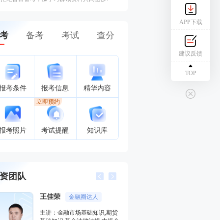
APP下载
考
备考
考试
查分
建议反馈
TOP
报考条件
报考信息
精华内容
立即预约
报考照片
考试提醒
知识库
资团队
王佳荣
李泽瑞
金融圈达人
金融培
主讲：金融市场基础知识,期货
主讲：证券投资顾