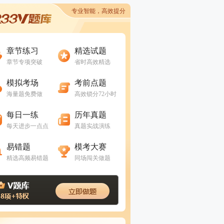
专业智能，高效提分
进入做题
进入做题
章节练习
精选试题
章节专项突破
省时高效精选
进入做题
进入做题
模拟考场
考前点题
海量题免费做
高效锁分72小时
进入做题
进入做题
每日一练
历年真题
每天进步一点点
真题实战演练
进入做题
进入做题
易错题
模考大赛
精选高频易错题
同场闯关做题