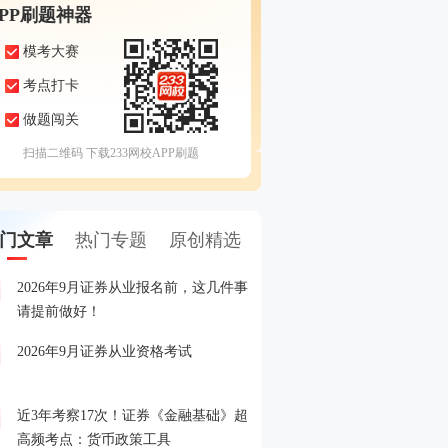
APP刷题神器
模考大赛
考点打卡
做题闯关
扫描二维码 下载233网校APP刷题
门文章
热门专题
原创精选
2026年9月证券从业报名前，这几件事
备考证券，人手一份，立
1
请提前做好！
印！
2026年9月证券从业资格考试
晒分赢好礼！2026年6月
2
晒分入口>>
近3年考察17次！证券《金融基础》超
2026年证券从业考试精品
3
高频考点：货币政策工具
载入口>>