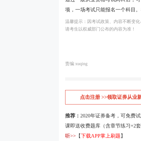
项，一场考试只能报名一个科目。
温馨提示：因考试政策、内容不断变化
请考生以权威部门公布的内容为准！
责编:xuqing
点击注册 >>领取证券从业
推荐：
2020年证券备考，可免费
课即送收费题库（含章节练习+2
听>>
【
下载APP掌上刷题
】