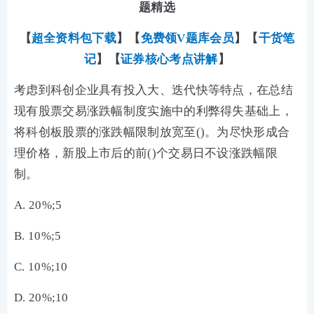
题精选
【
超全资料包下载
】【
免费领V题库会员
】【
干货笔
记
】【
证券核心考点讲解
】
考虑到科创企业具有投入大、迭代快等特点，在总结
现有股票交易涨跌幅制度实施中的利弊得失基础上，
将科创板股票的涨跌幅限制放宽至()。为尽快形成合
理价格，新股上市后的前()个交易日不设涨跌幅限
制。
A. 20%;5
B. 10%;5
C. 10%;10
D. 20%;10