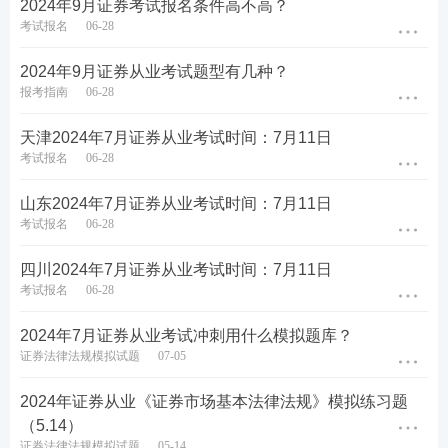
2024年9月证券考试报名条件高不高？
冲刺阶段——
模考金题班+题库模拟题+题库点
考试报名
06-28
题
套卷练习，提升做题速度和做题准确率
。
2024年9月证券从业考试题型有几种？
立即试听>>
报考指南
06-28
天津2024年7月证券从业考试时间：7月11日
答疑互助：添加233网校证券从业学霸君微信号【
sun
考试报名
06-28
233wx
】加入233网校备考大家庭，我们共同学习一起
山东2024年7月证券从业考试时间：7月11日
进步相约拿证！
考试报名
06-28
试题不够刷？233网校证券考试题库，章节习题、模
四川2024年7月证券从业考试时间：7月11日
拟试题、历年真题、易错题……海量试题任你刷！
考试报名
06-28
考生可通过
下载233网校APP
——
证券从业
——
题库
2024年7月证券从业考试冲刺用什么模拟题库？
——
做题
，包括章节练习、每日一练、模拟试题、历
证券法律法规模拟试题
07-05
年真题、易错题等，通过手机随时随地刷题。【
去下
2024年证券从业《证券市场基本法律法规》模拟练习题
载>>
】
（5.14）
证券法律法规模拟试题
05-14