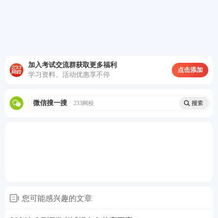
查看答案
证券好课全新升级：直击考点，由浅入深，稳步锁分
加入考试交流群获取更多福利
点击添加
学习资料、活动优惠享不停
基础阶段——
官方教材+精讲班视频+题库章节
题
每天的有效学习时间在2h以上，备考期间
微信搜一搜
233网校
可以根据个人的学习情况进行调整。这一阶段
的学习一定要搭配好题库练习，一个章节练习
结束就做一个章节的习题
。
立即试听>>
巩固阶段——
冲刺串讲班+
真题
考点班+题库历
年真题
冲刺班用更短的时间梳理大量的考
点，可以在短期内帮助我们复习提升成绩。而
真题考点班和题库历年真题则可以帮助我们模
您可能感兴趣的文章
拟真实考试的感觉
。
立即试听>>