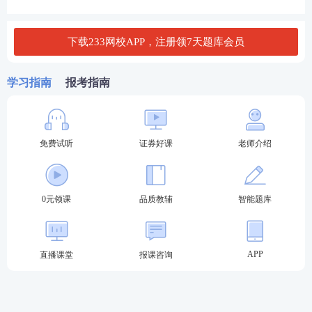
通过行政清理核查清查公司资产、债权债务，处理公
司未履行完毕合同，以保护客户和债权人的利益
下载233网校APP，注册领7天题库会员
查看答案
学习指南
报考指南
因违法行为或者违纪行为被解除职务的证券交易场
所、证券登记结算机构的负责人，或者证券公司的董
免费试听
证券好课
老师介绍
事、监事、高级管理人员，自被解除职务之日起未逾
()年，不得担任证券交易所的负责人。
0元领课
品质教辅
智能题库
A. 3
B. 5
APP
直播课堂
报课咨询
C. 1
D. 2