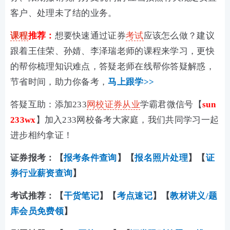
客户、处理未了结的业务。
课程
推荐：
想要快速通过证券
考试
应该怎么做？建议
跟着王佳荣、孙婧、李泽瑞老师的课程来学习，更快
的帮你梳理知识难点，答疑老师在线帮你答疑解惑，
节省时间，助力你备考，
马上跟学>>
答疑互助：添加233
网校
证券从业
学霸君微信号【
sun
233wx
】加入233网校备考大家庭，我们共同学习一起
进步相约拿证！
证券报考：【
报考条件查询
】【
报名照片处理
】【
证
券行业薪资查询
】
考试推荐：
【
干货笔记
】【
考点速记
】【
教材讲义/题
库会员免费领
】