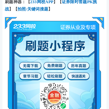
刷题神器：
【
233网校APP
】【
证券限时答题PK挑
战
】【
拍照/关键词搜题
】