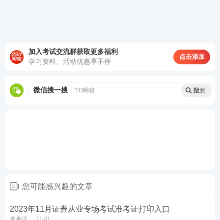
加入考试交流群获取更多福利
点击添加
学习资料、活动优惠享不停
微信搜一搜
233网校
重磅推荐：
学习备考离不开精品资料，233
网校
教研
团队汇总整理出各类证券考试资料，助力大家备考学
习，证券三色笔记、公式汇总、考前12页纸、思维导
图、学习计划、
计算题
案例、易混淆知识点、狂背手
册、数字考点、真题考点等等总有一款是你需要的，
赶紧来下载吧！
您可能感兴趣的文章
证券精品备考资料包下载
2023年11月证券从业专场考试准考证打印入口
准考证
11-01