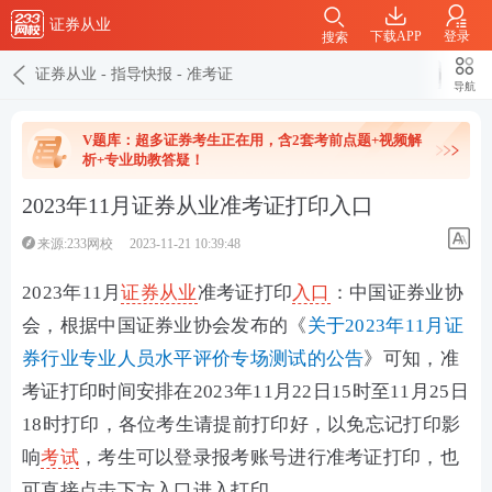
证券从业
下载APP
登录
搜索
证券从业
-
指导快报
-
准考证
导航
V题库：超多证券考生正在用，含2套考前点题+视频解
析+专业助教答疑！
2023年11月证券从业准考证打印入口
来源:233网校
2023-11-21 10:39:48
2023年11月
证券从业
准考证打印
入口
：中国证券业协
会，
根据中国证券业协会发布的《
关于2023年11月证
券行业专业人员水平评价专场测试的公告
》可知，
准
考证打印时间安排在2023年11月22日15时至11月25日
18时打印，各位考生请提前打印好，以免忘记打印影
响
考试
，考生可以登录报考账号进行准考证打印，也
可直接点击下方入口进入打印。