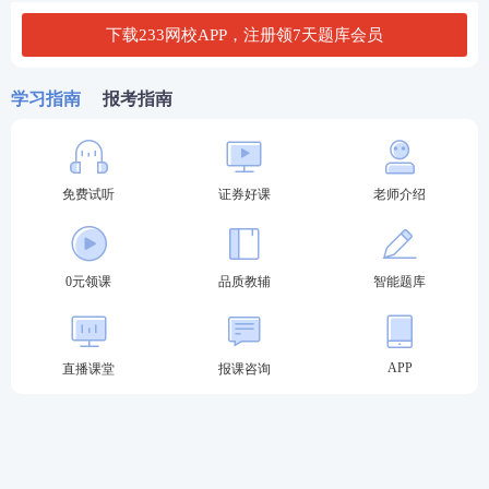
数字（例如：1234567890），不能输入全角数字（例
下载233网校APP，注册领7天题库会员
如：１２３４５６７８９０）。
3、改革前所有账号不延用（2015年底之前）。从201
学习指南
报考指南
6年起，新老考生均需重新注册，报考账号及密码务必
牢记并妥善保存，以便后续用于登录进行报名、打印
免费试听
证券好课
老师介绍
考试准考证及查询考试成绩之用。
临考抱佛脚！如何快速记重点？
0元领课
品质教辅
智能题库
60s考点速记神器，提炼核心
知识点
，图表结合，利用
时间的紧迫和记忆特点让考生短时间内快速记忆！60
秒一个知识点，即使是上班族也可以利用上下班的通
APP
直播课堂
报课咨询
勤时间有效备考！如果觉得对考点掌握不充分，还可
以领取PDF下载版！