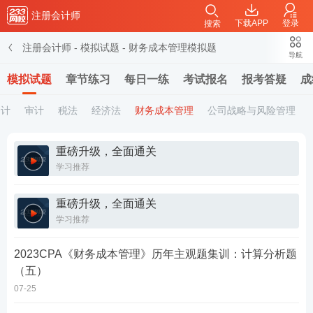
注册会计师
下载APP
登录
搜索
注册会计师
-
模拟试题
-
财务成本管理模拟题
导航
模拟试题
章节练习
每日一练
考试报名
报考答疑
成
会计
审计
税法
经济法
财务成本管理
公司战略与风险管理
重磅升级，全面通关
学习推荐
重磅升级，全面通关
学习推荐
2023CPA《财务成本管理》历年主观题集训：计算分析题
（五）
07-25