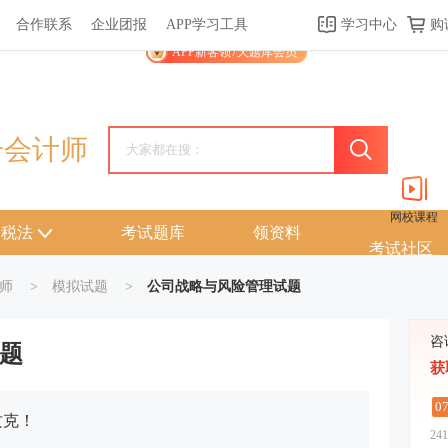
合作联系
企业团报
APP学习工具
学习中心
购
关于我们
帮助中心
APP学习工具
渠道合作
企业团报
APP新客领7天题库会员
册会计师
网校课程
税法
考试题库
领资料
考试社区
师
>
模拟试题
>
公司战略与风险管理试题
咨
题
获
0
攻克！
241