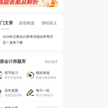
门文章
原创精选
课程讲义
2024年注册会计师考试报名即将开
启！速来了解
册会计师题库
我的题库
章节练习
模拟考场
章节专项突破
海量试题免费做
历年真题
每日一练
真题实战演练
每天10题练习