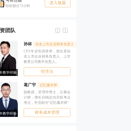
考前点题
进入做题
轻松锁分72小时
资团队
孙林
葛广宇
知名上市企业财务负责人
记忆
CPA专业培训讲师，曾任某知
副教授，管理学
名上市企业财务负责人、上市
计师，擅长归纳
教育公司教学负责人。
考点，学员称为
经济法
财务成
4年教学经验
17年教学经验
葛广宇
杨雪
记忆魔术师
高分培
副教授，管理学博士，注册会
会计学硕士，注
计师，擅长归纳总结关联考点
专家，曾任上市
考点，学员称为“记忆魔术师”
项目教学负责人
财务成本管理
会
7年教学经验
13年教学经验