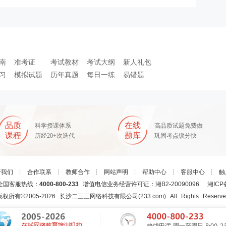
南
准考证
考试教材
考试大纲
新人礼包
习
模拟试题
历年真题
每日一练
易错题
品质
在线
科学授课体系
高品质试题免费做
课程
题库
历经20+次迭代
巩固考点锁分快
于我们
┊
合作联系
┊
教师合作
┊
网站声明
┊
帮助中心
┊
客服中心
┊
触
国客服热线：
4000-800-233
增值电信业务经营许可证：湘B2-20090096
湘ICP
版权所有©2005-
2026
长沙二三三网络科技有限公司(233.com)
All Rights Reserv