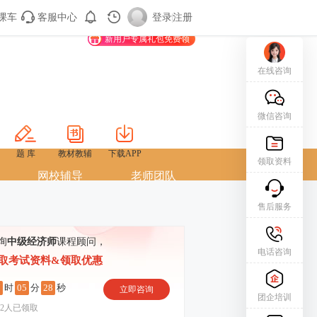
课车
客服中心
购课车
登录/注册
登录
|
注册
新用户专属礼包免费领
在线咨询
微信咨询
题 库
教材教辅
下载APP
领取资料
网校辅导
老师团队
售后服务
询
中级经济师
课程顾问，
电话咨询
取考试资料&领取优惠
7
05
27
时
分
秒
立即咨询
团企培训
2
人已领取