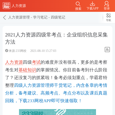
人力资源
下载APP
登录
搜索
人力资源管理
-
学习笔记
-
四级笔记
导航
2021人力资源四级常考点：企业组织信息采集
方法
来源:233网校
2021-08-10 15:27:03
人力资源
四级
考试
的难度并没有很高，更多的是考察
考生对
基础知识
的掌握情况。你目前备考到什么阶段
了？还没复习的抓紧啦！备考必须划重点，学霸君特
整理
四级人力资源管理师干货笔记，内含各章的考情
分析，备考建议、高频考点、考点分布以及课后真题
回顾，下载233网校APP即可快速领取！