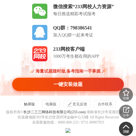
微信搜索“233网校人力资源”
每日推送精彩考试报考
QQ群：798386541
加入QQ群一起来考证
233网校客户端
1000万考生都在用的APP
海量试题随时做,备考指南一手掌握
一键安装做题
收藏
触屏版
电脑版
意见反馈
合作联系
版权所有©
长沙二三三网络科技有限公司(233.com)
湖南省长沙市芙蓉区定王台
分享
街道建湘路393号长沙世茂环球金融中心32楼 All Rights Reserved
全国客服热线：4000-800-233 / 0731-89907953