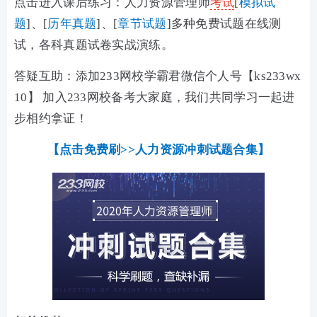
点击进入课后练习：人力资源管理师
考试
[
模拟试
题
]、[
历年真题
]、[
章节试题
]多种免费试题在线测
试，各科真题试卷实战演练。
答疑互助：添加233网校学霸君微信个人号【ks233wx
10】 加入233网校备考大家庭，我们共同学习一起进
步相约拿证！
【点击免费刷>>人力资源冲刺试题合集】