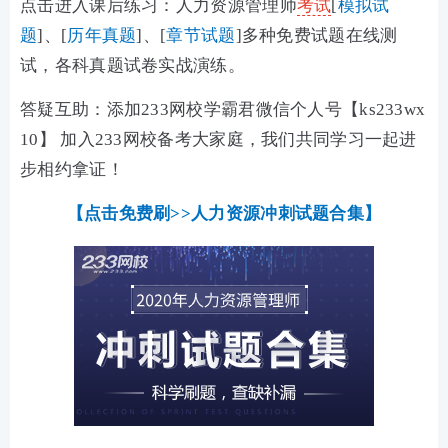
点击进入课后练习：人力资源管理师
考试
[
模拟试
题
]、[
历年真题
]、[
章节试题
]多种免费试题在线测
试，各科真题试卷实战演练。
答疑互助：添加233网校学霸君微信个人号【ks233wx
10】 加入233网校备考大家庭，我们共同学习一起进
步相约拿证！
【点击免费刷>>人力资源冲刺试题合集】