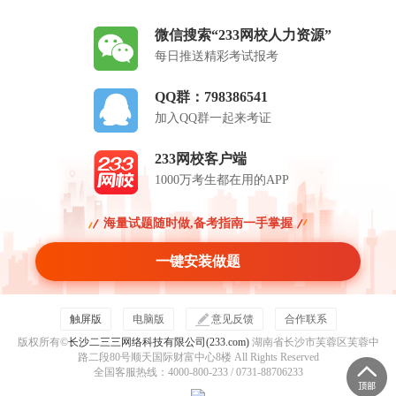
微信搜索“233网校人力资源”
每日推送精彩考试报考
QQ群：798386541
加入QQ群一起来考证
233网校客户端
1000万考生都在用的APP
海量试题随时做,备考指南一手掌握
一键安装做题
触屏版
电脑版
意见反馈
合作联系
版权所有©
长沙二三三网络科技有限公司(233.com)
湖南省长沙市芙蓉区芙蓉中
路二段80号顺天国际财富中心8楼 All Rights Reserved
全国客服热线：4000-800-233 / 0731-88706233