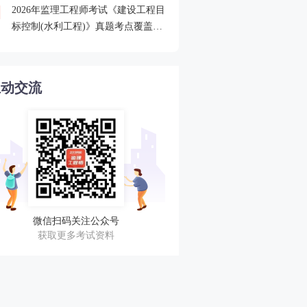
2026年监理工程师考试《建设工程目
2026监理查分后关注合格
4
标控制(水利工程)》真题考点覆盖情
审核
况分析
互动交流
微信扫码关注公众号
获取更多考试资料