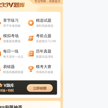
专业智能，高效提分
进入做题
进入做题
章节练习
精选试题
章节专项突破
省时高效精选
进入做题
进入做题
模拟考场
考前点题
海量题免费做
高效锁分72小时
进入做题
进入做题
每日一练
历年真题
每天进步一点点
真题实战演练
进入做题
进入做题
易错题
模考大赛
精选高频易错题
同场闯关做题
APP刷题神器