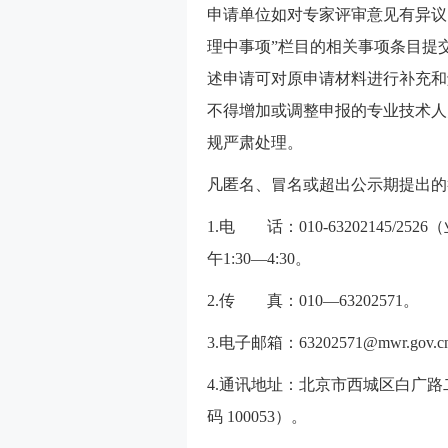
申请单位如对专家评审意见有异议
理中事项”栏目的相关事项条目提
述申请可对原申请材料进行补充和
不得增加或调整申报的专业技术人
规严肃处理。
凡匿名、冒名或超出公示期提出的
1.电 话：010-63202145/2526
午1:30—4:30。
2.传 真：010—63202571。
3.电子邮箱：63202571@mwr.gov.
4.通讯地址：北京市西城区白广
码 100053）。