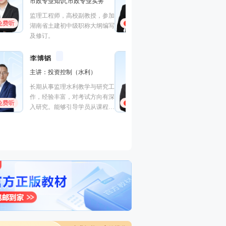
法规,安全生产法规
进度控制（水利）
全,建筑工程管理与
优秀安全工程师、监理工程师讲
程,建筑施工安全
免费听
免费听
师。善于重点击破晦涩法理点，
曾在设计院任职，
轻松提升得分。
培训行业从业经历
王竹梅
考点总结高手
主讲：建设工程造价管理,理论
梁毛
与法规
主讲：案例分析（
中国人民大学硕士，多年工程造
建筑工程
免费听
价咨询实战经验，建设部住宅试
工程管理证书“大
点工程“部级科技进步个人银
免费听
一级建造师（建筑
奖”获得者。
价工程师、监理工
交通）、二级建造
电/市政）、高级
工程）