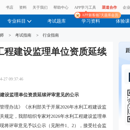
播
播
书店
书店
资料
资料
关于我们
关于我们
帮助中心
帮助中心
APP学习工具
APP学习工具
渠道合作
渠道合作
企
企
APP新客领7天题库会员
APP新客领7天题库会员
专业科目
考试题库
学习资料
体验课
师
>
考试指南
>
行业指南
利工程建设监理单位资质延续
4-27 09:37:46
工程建设监理单位资质延续评审意见的公示
管理办法》《水利部关于开展2026年水利工程建设监
关规定，我部组织专家对2026年水利工程建设监理单
现将评审意见予以公示（见附件1、2），接受社会监