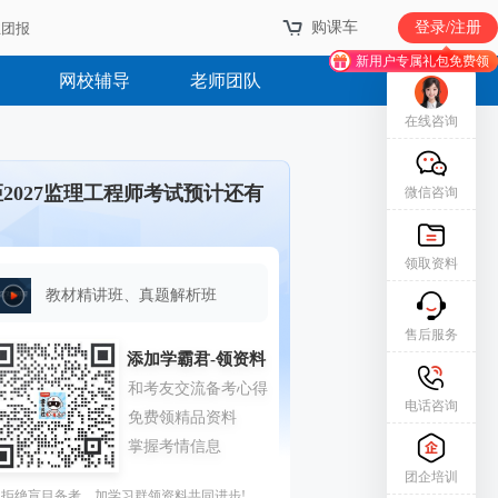
购课车
购课车
登录/注册
登录/注册
业团报
业团报
新用户专属礼包免费领
新用户专属礼包免费领
网校辅导
老师团队
在线咨询
距2027监理工程师考试预计还有
微信咨询
领取资料
教材精讲班、真题解析班
售后服务
电话咨询
团企培训
拒绝盲目备考，加学习群领资料共同进步!