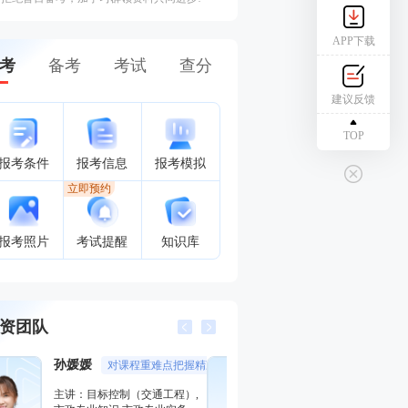
APP下载
考
备考
考试
查分
建议反馈
TOP
报考条件
报考信息
报考模拟
立即预约
报考照片
考试提醒
知识库
资团队
唐忍
江凌俊
分数收割机
口诀一
主讲：合同管理,安全生产法律
主讲：目标控制（