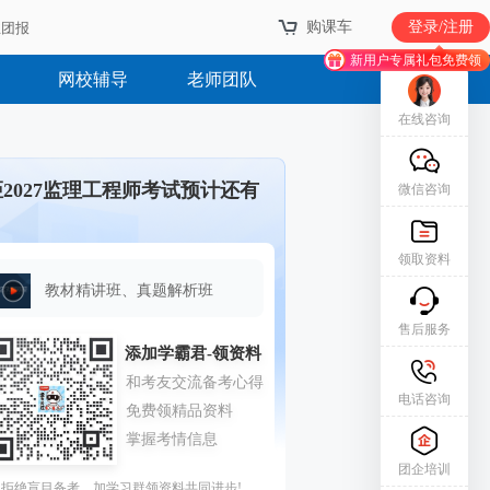
购课车
登录/注册
业团报
新用户专属礼包免费领
网校辅导
老师团队
在线咨询
距2027监理工程师考试预计还有
微信咨询
领取资料
教材精讲班、真题解析班
售后服务
电话咨询
团企培训
拒绝盲目备考，加学习群领资料共同进步!