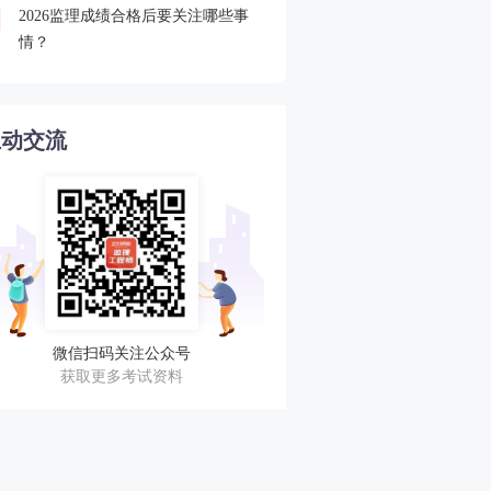
2026监理成绩合格后要关注哪些事
2026监理查分后关注合格
4
情？
审核
互动交流
微信扫码关注公众号
获取更多考试资料