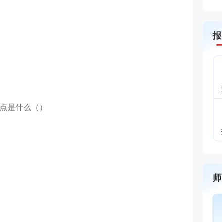
报
特点是什么（）
师
唐忍
分数收割机
主讲：合同管理,安全生产法律