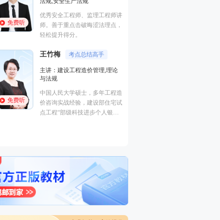
进度控制（水利）,建筑施工安
市政专业知识
全,建筑工程管理与实务,建筑工
讲
监理工程师，
程,建筑施工安全
免费听
免费听
，
湖南省土建初
曾在设计院任职，线上线下多年
及修订。
培训行业从业经历。
李博韬
主讲：投资控
梁毛
长期从事监理
主讲：案例分析（土木建筑）,
造
作，经验丰富
建筑工程
免费听
试
入研究。能够
工程管理证书“大满贯”获得者，
书本中梳理知
免费听
一级建造师（建筑/机电）、造
应试，深受学
价工程师、监理工程师（土建/
交通）、二级建造师（建筑/机
电/市政）、高级工程师（建筑
工程）