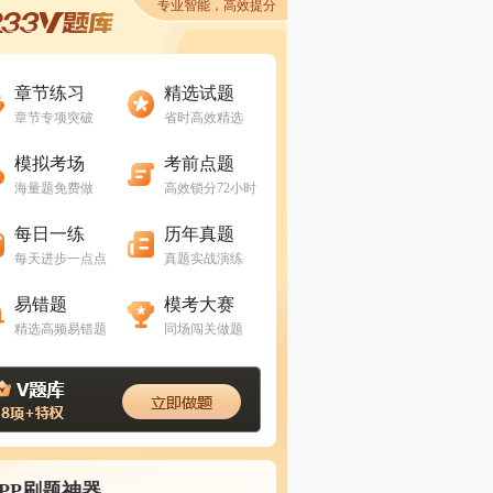
专业智能，高效提分
进入做题
进入做题
章节练习
精选试题
章节专项突破
省时高效精选
进入做题
进入做题
模拟考场
考前点题
海量题免费做
高效锁分72小时
进入做题
进入做题
每日一练
历年真题
每天进步一点点
真题实战演练
进入做题
进入做题
易错题
模考大赛
精选高频易错题
同场闯关做题
APP刷题神器