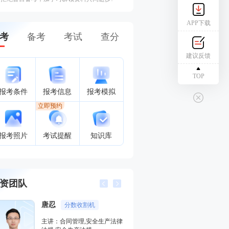
APP下载
考
备考
考试
查分
建议反馈
TOP
报考条件
报考信息
报考模拟
立即预约
报考照片
考试提醒
知识库
资团队
江凌俊
孙媛媛
口诀一绝
对
主讲：目标控制（土木建筑）,
主讲：目标控