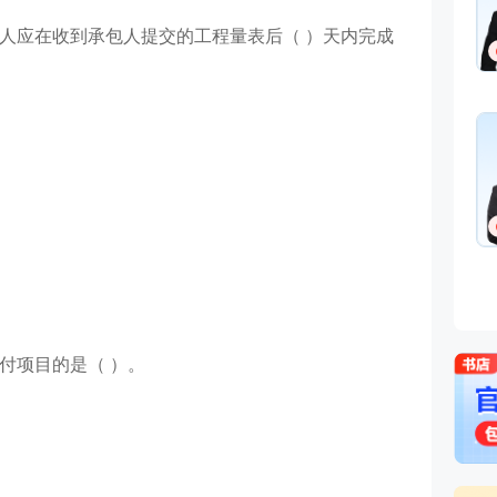
法规,安全生产法规
理人应在收到承包人提交的工程量表后（ ）天内完成
优秀安全工程师、监理工程师
免费听
师。善于重点击破晦涩法理点
轻松提升得分。
王竹梅
考点总结高手
主讲：建设工程造价管理,理论
与法规
中国人民大学硕士，多年工程
免费听
价咨询实战经验，建设部住宅
点工程“部级科技进步个人银
奖”获得者。
付项目的是（ ）。