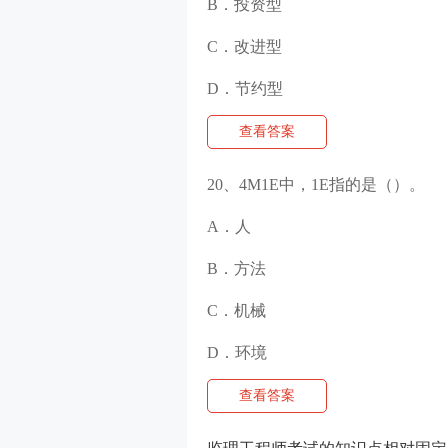
B．投资型
C．改进型
D．节约型
查看答案
20、4M1E中，1E指的是（）。
A．人
B．方法
C．机械
D．环境
查看答案