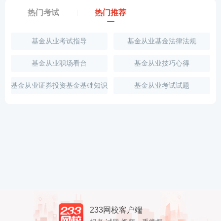
热门考试
热门推荐
基金从业考试指导
基金从业基金法律法规
基金从业职场看台
基金从业技巧心得
基金从业证券投资基金基础知识
基金从业考试试题
233网校客户端