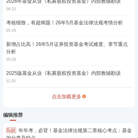
2026年基金从业《私募股权投资基金》内部教辅勘误
06-23
考核细致，有超纲题！26年5月基金法律法规考情分析
05-29
新增占比高！26年5月证券投资基金考试难度、章节重点
分析
05-28
2025版基金从业《私募股权投资基金》内部教辅勘误
11-26
点击加载更多
编辑推荐
年年考，必背！基金法律法规第二章核心考点：基金
的分类及特点