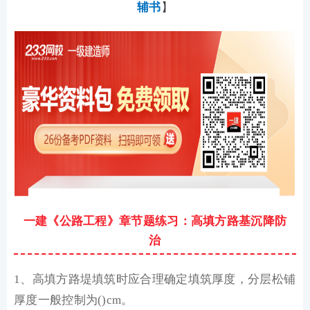
辅书
】
一建《公路工程》章节题练习：高填方路基沉降防
治
1、高填方路堤填筑时应合理确定填筑厚度，分层松铺
厚度一般控制为()cm。