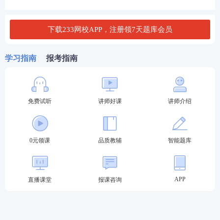
D.路基纵、横向填挖交界处未按规范要求挖台阶
下载233网校APP，注册领7天题库会员
E.先施工低路堤，后施工高填方路基
学习指南
报考指南
查看答案
免费试听
讲师好课
讲师介绍
3、高填方路基沉降主要由施工方面造成的原因有
（）。
A.施工时压路机工效过大
0元领课
品质教辅
智能题库
B.原地面未清除草根、树根等
APP
直播课堂
报课咨询
C.填筑顺序不当
D.压实不足