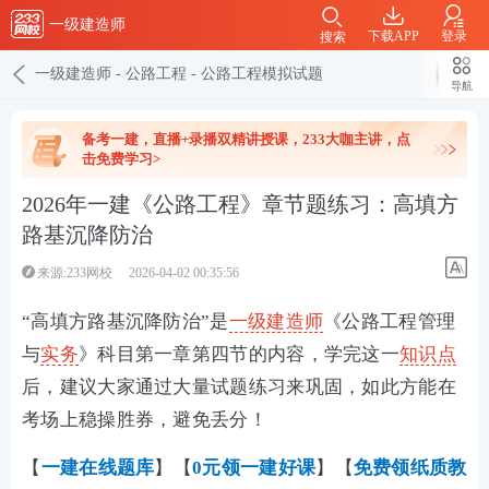
一级建造师
下载APP
登录
搜索
一级建造师
-
公路工程
-
公路工程模拟试题
导航
备考一建，直播+录播双精讲授课，233大咖主讲，点
击免费学习>
2026年一建《公路工程》章节题练习：高填方
路基沉降防治
来源:233网校
2026-04-02 00:35:56
“高填方路基沉降防治”是
一级建造师
《公路工程管理
与
实务
》科目第一章第四节的内容，学完这一
知识点
后，建议大家通过大量试题练习来巩固，如此方能在
考场上稳操胜券，避免丢分！
【
一建在线
题库
】【
0元领一建好课
】【
免费领纸质教