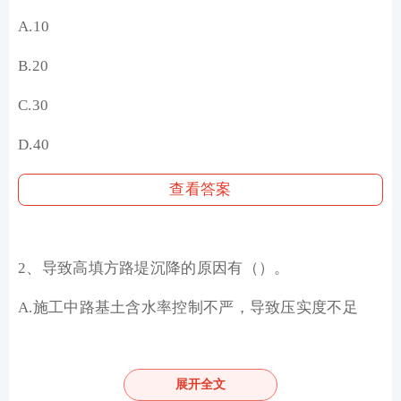
A.10
B.20
C.30
D.40
查看答案
2、导致高填方路堤沉降的原因有（）。
A.施工中路基土含水率控制不严，导致压实度不足
B.未严格按分层填筑、分层碾压工艺施工
C.填料中混进了碎石
展开全文