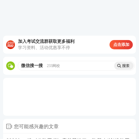
E.在填挖交界处没有挖台阶
查看答案
加入考试交流群获取更多福利
点击添加
热点推荐：
学习资料、活动优惠享不停
一建考试试题在线刷（章节题/真题/模拟题等）
微信搜一搜
233网校
各科目近6年一级建造师考试真题PDF免费下载
一级建造师考点、难点太多记不住？233
网校
老师带
你读薄
教材
，举一反三，学习做题更有效率！
点击进
入听课>>
您可能感兴趣的文章