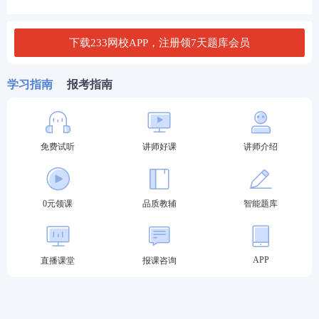
D.稠度大、黏度小
下载233网校APP，注册领7天题库会员
查看答案
学习指南
报考指南
3、各个等级的公路，适用于任何场合和层次的沥青等
级是( )。
免费试听
讲师好课
讲师介绍
A.特级沥青
B.A级沥青
0元领课
品质教辅
智能题库
C.一级沥青
APP
直播课堂
报课咨询
D.高级沥青
查看答案