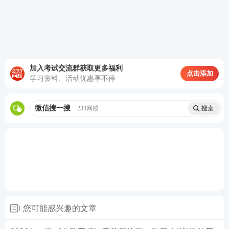
4、沥青混合料的填料技术要求说法正确的是( )。
A.沥青混合料的矿粉必须采用石灰岩或岩浆岩中的强
加入考试交流群获取更多福利
基性岩石等憎水性石料经磨细得到的矿粉
点击添加
学习资料、活动优惠享不停
B.矿粉应干燥、洁净，能自由地从矿粉仓流出
微信搜一搜
233网校
C.拌合机的粉尘严禁作为矿粉的一部分回收使用
D.粉煤灰作为填料使用时，用量不得小于填料总量5
0%
E.高速公路、一级公路的沥青面层不宜采用粉煤灰做
填料
您可能感兴趣的文章
查看答案