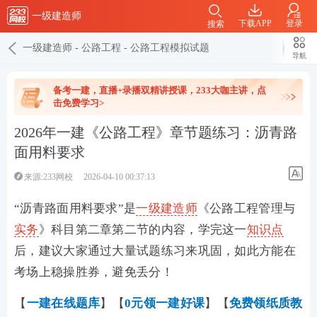
一级建造师
下载APP
登录
搜索
一级建造师
-
公路工程
-
公路工程模拟试题
导航
备考一建，直播+录播双精讲授课，233大咖主讲，点
击免费学习>
2026年一建《公路工程》章节题练习：沥青路
面用料要求
来源:233网校
2026-04-10 00:37:13
“
沥青路面用料要求
”是
一级建造师
《公路工程管理与
实务
》科目第二章第二节的内容，学完这一
知识点
后，建议大家通过大量试题练习来巩固，如此方能在
考场上稳操胜券，避免丢分！
【
一建在线
题库
】【
0元领一建好课
】【
免费领纸质教