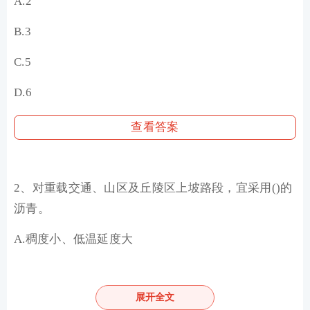
A.2
B.3
C.5
D.6
查看答案
2、对重载交通、山区及丘陵区上坡路段，宜采用()的
沥青。
A.稠度小、低温延度大
B.针入度指数大
展开全文
C.稠度大、黏度大