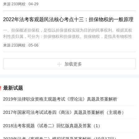
为的物权变动7.物权变动的模式8.动产交付的几种方式9....
来源 233网校
04-29
2022年法考客观题民法核心考点十三：担保物权的一般原理
一、担保概述担保权，是指以担保债权实现为目的的民事权利。根据其权
利性质归属，可分为：担保物权和担保债权。担保物权，是指具有物权性
质的担保权，包括抵押权、质权和留置权三中类型；担保债权，是指具有
来源 233网校
05-06
债权性质...
加载更多
最新试题
2019年法律职业资格主观题考试《理论法》真题及答案解析
2017年国家司法考试试卷四《商法》真题及答案解析（主观卷）
2018法考客观题《试卷二》回忆版真题及答案（1）