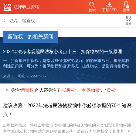
法律职业资格
下载APP
登录
搜索
法考
-
留置权
导航
留置权
的相关新闻
2022年法考客观题民法核心考点十三：担保物权的一般原理
一、担保概述担保权，是指以担保债权实现为目的的民事权利。根据其权
利性质归属，可分为：担保物权和担保债权。担保物权，是指具有物权性
质的担保权，包括抵押权、质权和留置权三中类型；担保债权，是指具有
来源 233网校
2022-05-06
债权性质的担保权，包括保证和定金两种类型。担保体系：干货笔记点击
免费
关注“
留置权
”的人还关注了“
抵押权
”、“
担保物权
”、“
质权
”
建议收藏！2022年法考民法物权编中你必须掌握的70个知识
点！
1.物权的概念、特征2.物权与债权相比的特征3.物权的分类4.民法典物权编
基本原则5.违反物权法定原则的后果6.基于法律行为的物权变动和非基于行