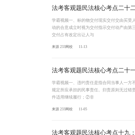
法考客观题民法核心考点二十
学霸视频一、标的物交付现实交付交由买受
动的合意成立时视为交付指示交付动产由第
交付占有改定出让人与
来源 233网校
11-13
法考客观题民法核心考点二十
学霸视频一、违约责任是指合同当事人一方
规定所应承担的民事责任。归责原则无过错
件适用继续履行；②非
来源 233网校
11-05
法考客观题民法核心考点十九