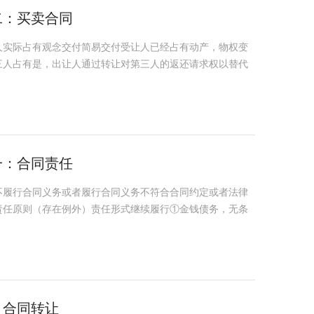
二：买卖合同
人实际占有观念交付简易交付受让人已经占有动产，物权变
三人占有是，出让人通过转让对第三人的返还请求权以替代
一：合同责任
不履行合同义务或者履行合同义务不符合合同约定或者法律
责任原则（存在例外）责任形式继续履行①金钱债务，无条
：合同转让