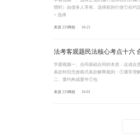
惯时）由债务人享有。选择权的行使①在约定期
= 选择
来源 233网校
10-21
法考客观题民法核心考点十六 
学霸视频一、合同基础合同的本质：达成合
条款特别无效格式条款解释规则：①通常理
二、要约构成要件①包
来源 233网校
10-01