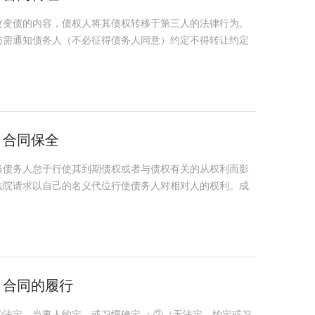
改变债的内容，债权人将其债权转移于第三人的法律行为。
与需通知债务人（不必征得债务人同意）约定不得转让约定
：合同保全
当债务人怠于行使其到期债权或者与债权有关的从权利而影
法院请求以自己的名义代位行使债务人对相对人的权利。成
：合同的履行
法定，当事人约定，或习惯确定 ；②（无法定、约定或习