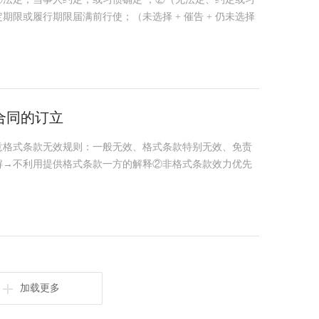
限或履行期限届满前行使；（未选择 + 催告 + 仍未选择
合同的订立
意格式条款无效规则：一般无效、格式条款特别无效、免责
解→不利用提供格式条款一方的解释②非格式条款效力优先
加载更多