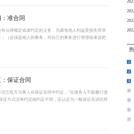
四：准合同
没有法律规定或者约定的义务，为避免他人利益受损失而管
务；（必须是他人的事务，对自己的事务进行管理或者误把
1
2
三：保证合同
3
4
方式①双方当事人在保证合同中约定，“在债务人不能履行债
对保证方式没有约定或约定不明，应认定为一般保证先诉抗辩
5
6
7