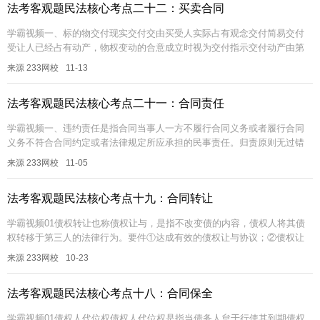
法考客观题民法核心考点二十二：买卖合同
学霸视频一、标的物交付现实交付交由买受人实际占有观念交付简易交付
受让人已经占有动产，物权变动的合意成立时视为交付指示交付动产由第
三人占有是，出让人通过转让对第三人的返还请求权以替代交付占有改定
来源 233网校
11-13
出让人与...
法考客观题民法核心考点二十一：合同责任
学霸视频一、违约责任是指合同当事人一方不履行合同义务或者履行合同
义务不符合合同约定或者法律规定所应承担的民事责任。归责原则无过错
责任原则（存在例外）责任形式继续履行①金钱债务，无条件适用继续履
来源 233网校
11-05
行；②非...
法考客观题民法核心考点十九：合同转让
学霸视频01债权转让也称债权让与，是指不改变债的内容，债权人将其债
权转移于第三人的法律行为。要件①达成有效的债权让与协议；②债权让
与需通知债务人（不必征得债务人同意）约定不得转让约定非金钱债务不
来源 233网校
10-23
得转让...
法考客观题民法核心考点十八：合同保全
学霸视频01债权人代位权债权人代位权是指当债务人怠于行使其到期债权