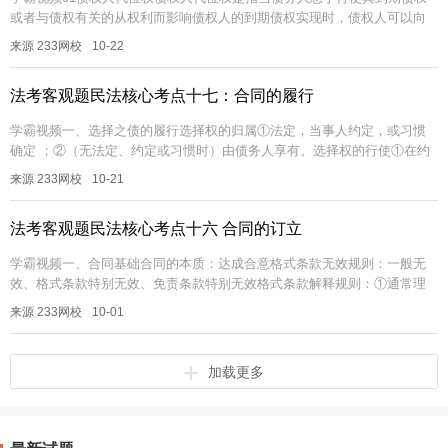
或者与债权有关的从权利而影响债权人的到期债权实现时，债权人可以向
法院请求以自己的名义代位行使债务人对相对人的权利。成立条件①债权
来源 233网校
10-22
人对债...
法考客观题民法核心考点十七：合同的履行
学霸视频一、选择之债的履行选择权的归属①法定，当事人约定，或习惯
确定 ；②（无法定、约定或习惯时）由债务人享有。选择权的行使①在约
定期限或履行期限届满前行使；（未选择 + 催告 + 仍未选择 = 选择...
来源 233网校
10-21
法考客观题民法核心考点十六 合同的订立
学霸视频一、合同基础合同的本质：达成合意格式条款无效规则：一般无
效、格式条款特别无效、免责条款特别无效格式条款解释规则：①通常理
解→不利用提供格式条款一方的解释②非格式条款效力优先二、要约构成
来源 233网校
10-01
要件①包...
加载更多