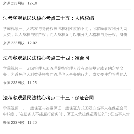
人一方或双方未达到法定婚龄。（男不得早于22周岁，女不得早于20周
来源 233网校
12-10
岁）婚...
法考客观题民法核心考点二十五：人格权编
学霸视频一、人格权与身份权按照权利性质的不同，可将民事权利分为两
大类，即人身权与财产权；而人身权又可以细分为人格权与身份权。身份
权，是指自然人所享有的与其身份有关的一些人身权利。人格权，是指民
来源 233网校
12-02
事主体依...
法考客观题民法核心考点二十四：准合同
学霸视频一、无因管理无因管理是指管理人没有法律规定或者约定的义
务，为避免他人利益受损失而管理他人事务的行为。成立要件①管理他人
事务；（必须是他人的事务，对自己的事务进行管理或者误把自己的事务
来源 233网校
11-25
作为他人的...
法考客观题民法核心考点二十三：保证合同
学霸视频一、一般保证与连带保证一般保证方式①双方当事人在保证合同
中约定，“在债务人不能履行债务时，保证人承担保证责任的”；②当事人对
保证方式没有约定或约定不明，应认定为一般保证先诉抗辩权一般保证的
来源 233网校
11-20
保证...