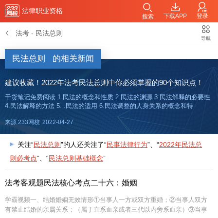
法律职业资格
下载APP
登录
搜索
法考
-
民法总则
导航
民法总则
的相关新闻
建议收藏！2022年法考民法总则中你必须掌握的90个知识点！
干货笔记免费阅读 1.民法的概念和性质 2.民法的渊源 3.民法解释的必要性
4.民法解释的方法 5. .民法的适用 6.民法调整的人身关系的概念和特
来源 233网校
2022-04-27
关注“
民法总则
”的人还关注了“
民事法律行为
”、“
2022年民法总
则必考点
”、“
民法总则基础概念
”
法考客观题民法核心考点二十六：婚姻
学霸视频一、结婚婚姻无效情形①当事人一方或双方重婚；②当事人双方
有禁止结婚的亲属关系；（属于直系血亲或者三代以内旁系血亲）③当事