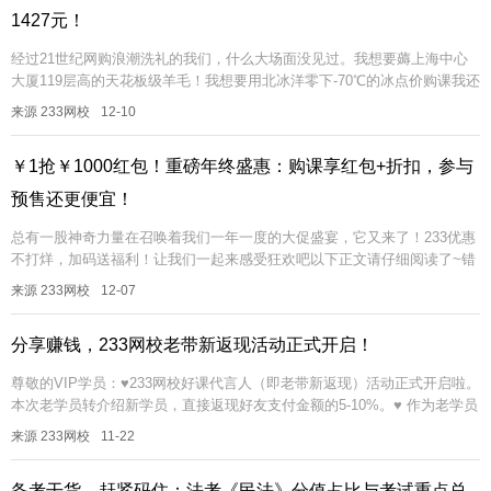
1427元！
经过21世纪网购浪潮洗礼的我们，什么大场面没见过。我想要薅上海中心
大厦119层高的天花板级羊毛！我想要用北冰洋零下-70℃的冰点价购课我还
想......又想马儿跑又想马儿不吃草总而言之，言而总之就是：...
来源 233网校
12-10
￥1抢￥1000红包！重磅年终盛惠：购课享红包+折扣，参与
预售还更便宜！
总有一股神奇力量在召唤着我们一年一度的大促盛宴，它又来了！233优惠
不打烊，加码送福利！让我们一起来感受狂欢吧以下正文请仔细阅读了~错
过这一集，可能错过两个月工资！①第一波福利时间：12月7日8:30...
来源 233网校
12-07
分享赚钱，233网校老带新返现活动正式开启！
尊敬的VIP学员：♥233网校好课代言人（即老带新返现）活动正式开启啦。
本次老学员转介绍新学员，直接返现好友支付金额的5-10%。♥ 作为老学员
的你：♥ 如果觉得我们的课程还不错，♥如果对我们的服务还...
来源 233网校
11-22
备考干货，赶紧码住：法考《民法》分值占比与考试重点总