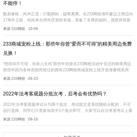
不能停！
数易春秋，风华正茂；17载耕耘，硕果累累。在233网校满怀豪迈之情迈向
17周年之际，特此举办周年庆宠粉专场，准备了丰厚的福利，感恩所有新
老学员对233网校的信任与支持！话不多说，学霸君带你“康康”都有...
来源 233网校
10-09
233商城宠粉上线：那些年你曾“爱而不可得”的精美周边免费
兑换！
“想得却不可得，你奈人生何”那些年你曾在233网校活动中见过的精美周边
那些年因为各种原因而错过的拥有233网校商城宠粉上线开放海量精美周
边，用考证币即可免费兑换！一起来看看吧：233商城宠粉上线233...
来源 233网校
09-23
2022年法考客观题分批次考，后考会有优势吗？
2022年法考客观题考试分为两个批次，考试批次是系统随机分配的，不可
自行选择。同学们只需参加其中1个批次即可。大家可以在法考准考证上看
到自己所属哪一个批次以及具体考点。法考第2批次考试会不会有原题？
来源 233网校
09-16
后...