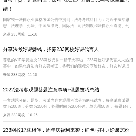
结！
国家统一法律职业资格考试公告中提到，法考考试科目为：习近平法治思
想、法理学、宪法、中国法律史、国际法、司法制度和法律职业道德、刑
法、刑事诉讼法、行政法与行政诉讼法、民法、知识产权法、商法、经济
来源 233网校
11-18
法、环境...
分享法考好课赚钱，招募233网校好课代言人
尊敬的VIP学员这次233网校@你一起干大事啦！233网校好课代言人火热招
募中，如果您身边有好友要考证，将我们的课程分享给好友，好友购课成
功，您即可获得丰厚的现金奖励，排行榜TOP榜单还有惊喜实物大奖...
来源 233网校
11-15
2022法考客观题答题注意事项+做题技巧总结
一客观题分值、题型、考试内容客观题考试分为两张试卷，每张试卷试题
数为100道，分数为150分，答题时间为180分钟。单选题50道， 每题1分；
多选和不定项共50道，每题2分，且多选、少选、错选均不得分...
来源 233网校
10-25
233网校17载相伴，周年庆福利来袭：红包+好礼+好课宠粉