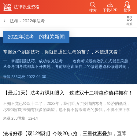
法律职业资格
下载APP
登录
搜索
法考
-
2022年法考
导航
2022年法考
的相关新闻
掌握这个刷题技巧，你就是通过法考的苗子，不信进来看！
一、掌握刷题技巧、成功攻克法考 攻克考试最有效的方式就是刷题！
从备考到考试都离不开做题，考前刻意训练自己的做题思路和做题时间，
做好充分的准备，考场上才能得心应手。今天小编就来教大家何如在备考
来源 233网校
2022-04-30
阶段提高自己的
【最后1天】法考好课闭眼入！这波双十二特惠你值得拥有！
不知不觉已经双十二了，2022年，我们经历了疫情的寒冬，经济的低迷，
尽管我们对未知有很多的渴望，也不得不暂缓追逐的步伐，不得不按下学
习的暂停键。好在我们等待的春天，正在来临，随国务院疫情防控措施通
来源 233网校
12-14
知的...
法考好课【双12福利】今晚20点抢，三重优惠叠加，直降