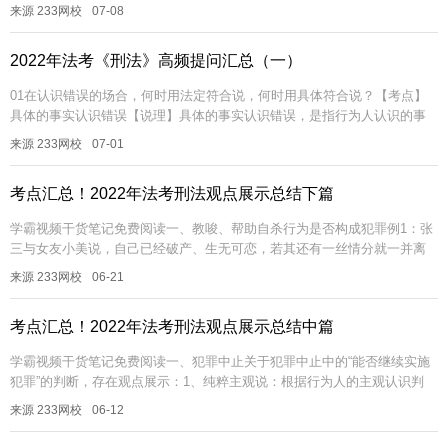
领导犯罪集团进行犯罪活动的或者在共同犯罪中起主要作用的犯罪分子。
来源 233网校
07-08
首要分...
2022年法考《刑法》高频提问汇总（一）
01在认识错误的场合，何时用法定符合说，何时用具体符合说？【考点】
具体的事实认识错误【说理】具体的事实认识错误，是指行为人认识的事
实与实际发生的事实虽然不一致，但没有超出同一犯罪构成的范围，即行
来源 233网校
07-01
为人只...
考点汇总！2022年法考刑法观点展示总结下篇
学霸视频干货笔记免费阅读一、教唆、帮助自杀行为是否构成犯罪例1：张
三与女友小美说，自己已经破产、生无可恋，若其还有一丝情分就一并离
开人世，小美重情重义，便答应一起喝农药自杀。未料，张三体格强壮，
来源 233网校
06-21
喝下的...
考点汇总！2022年法考刑法观点展示总结中篇
学霸视频干货笔记免费阅读一、犯罪中止关于犯罪中止中的“能否继续实施
犯罪”的判断，存在观点展示：1、纯粹主观说：根据行为人的主观认识判
断，如果主观上认为能继续犯罪而停止的，认定为犯罪中止。2、纯粹客观
来源 233网校
06-12
说...