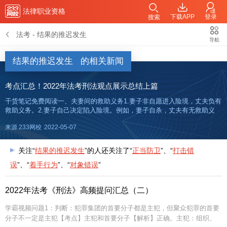
法律职业资格
下载APP
登录
搜索
法考
-
结果的推迟发生
导航
结果的推迟发生
的相关新闻
考点汇总！2022年法考刑法观点展示总结上篇
干货笔记免费阅读一、夫妻间的救助义务1.妻子非自愿进入险境，丈夫负有
救助义务。2.妻子自己决定陷入险境。例如，妻子自杀，丈夫有无救助义
务？观点展示：观点一（多数观点）：有救助义务，因为这是法律规定的
来源 233网校
2022-05-07
义务；观点二：没有救助义务，因为妻子作为成年人，在精神正常，没
关注“
结果的推迟发生
”的人还关注了“
正当防卫
”、“
打击错
误
”、“
着手行为
”、“
对象错误
”
2022年法考《刑法》高频提问汇总（二）
学霸视频问题1：判断：犯罪集团的首要分子都是主犯，但聚众犯罪的首要
分子不一定是主犯【考点】主犯和首要分子【解析】正确。主犯：组织、