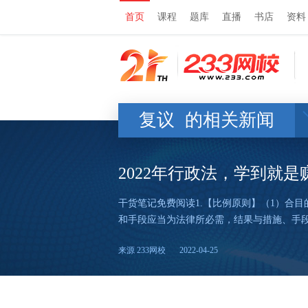
首页
课程
题库
直播
书店
资料
复议
的相关新闻
2022年行政法，学到就
干货笔记免费阅读1.【比例原则】（1）合
和手段应当为法律所必需，结果与措施、手
来源 233网校
2022-04-25