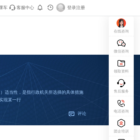
课车
客服中心
登录
|
注册
在线咨询
微信咨询
领取资料
售后服务
2）适当性，是指行政机关所选择的具体措施
实现某一行
电话咨询
评论
团企培训