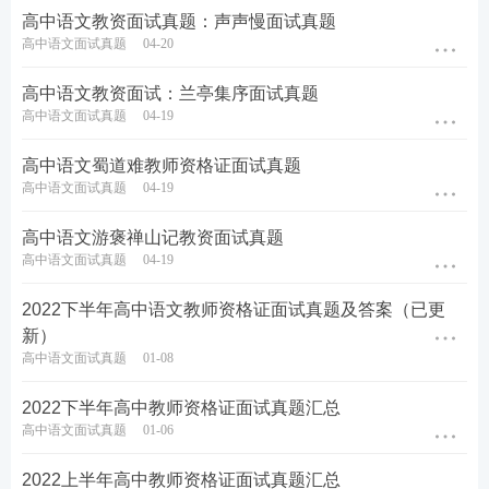
高中历
2023上半年高中历史教资面试
高中语文教资面试真题：声声慢面试真题
教资面试真
史
真题及答案
高中语文面试真题
04-20
题下载
高中语文教资面试：兰亭集序面试真题
高中语文面试真题
04-19
高中政
2023上半年高中政治教资面试
教资面试真
治
真题及答案
高中语文蜀道难教师资格证面试真题
题下载
高中语文面试真题
04-19
高中语文游褒禅山记教资面试真题
教资面试考试统一题库，考试范围固定为中小学
教材
高中语文面试真题
04-19
片段内容教学，考过的真题还会反复考，在后面进面
2022下半年高中语文教师资格证面试真题及答案（已更
试考场的同学考前一定要把已经出的面试真题看一
新）
遍！按Ctrl+D收藏本页面，获取本次高中教师资格证
高中语文面试真题
01-08
面试真题。
2022下半年高中教师资格证面试真题汇总
高中语文面试真题
01-06
教资面试课程推荐
2022上半年高中教师资格证面试真题汇总