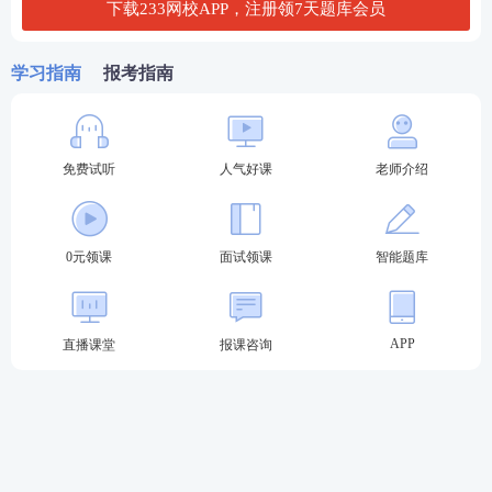
下载233网校APP，注册领7天题库会员
高中音
2023上半年高中音乐教资面试
教资面试真
乐
真题及答案
题下载
学习指南
报考指南
高中体
2023上半年高中体育教资面试
教资面试真
育
真题及答案
免费试听
人气好课
老师介绍
题下载
高中心
2023上半年高中心理健康教资
0元领课
面试领课
智能题库
教资面试真
理健康
面试真题及答案
题下载
APP
直播课堂
报课咨询
高中信
2023上半年高中信息技术教资
教资面试真
息技术
面试真题及答案
题下载