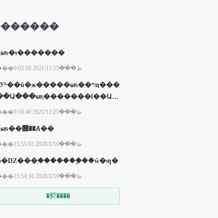
�������
ְҵҩʦ�ı�������
���ظ���2021/11/25 9:03:50
ѧУʱ��û�ж�����ҩʦ��רҵ���
��Ա���ҩʦ֤�������ſ��Ա�
����ҩʦ֤��
���ظ���2021/11/25 9:10:40
ִҵҩʦ��΢��Ⱥ��
���ظ���2020/3/19 15:55:03
ʲô�Ǳ���֤�������֪��ŵ�ƣ�
���ظ���2020/3/19 15:54:16
�鿴����