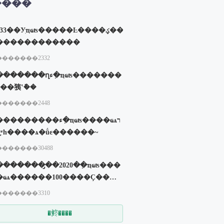
����
233��Уִҵҩʦ�����Ŀ����ؼ���
������������
�������2332
������ղء�ִҵҩʦ�������
ü��㹫ʽ�ܽ�
�������2448
��������ء�ִҵҩʦ����ҩѧר
ҵ֪ʶһ����ѧ�ṹͼ������~
�������30488
��������̡�2020��ִҵҩʦ���
�ҩѧ������100����Ҫ���
�
�������3310
�鿴����