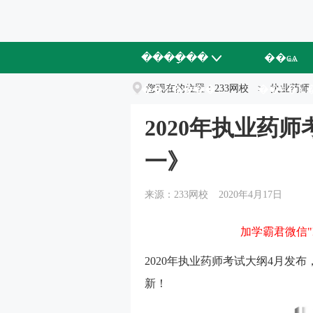
����ָ��
��ҩѧ
��У����
您现在的位置：
233网校
��ʦ�Ŷ
>
执业药师
2020年执业药
一》
来源：233网校
2020年4月17日
加学霸君微信"k
2020年执业药师考试大纲4月发布
新！