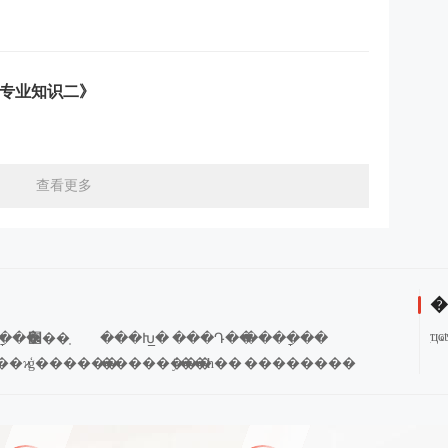
学专业知识二》
查看更多
�
ִ
�ָ��
׼��֤
���Խ̲�
���Դ��
����ָ��
��ϰ
ģ������
��������
ÿ��һ��
��������