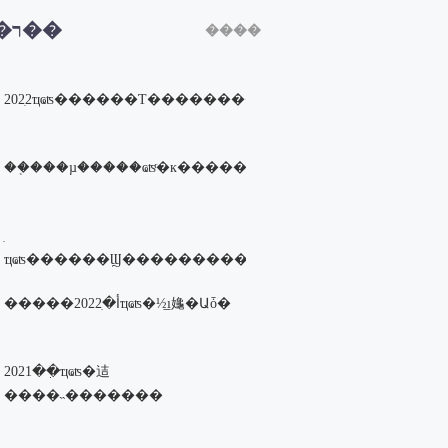
�ȵ�ר��
����
2022ִҵҩʦ������Ƭ�����������ߣ�
��֤���µ�����ҩʦͬ�к�����һ�����battle�ɣ�
ҵҩʦ������Ϣ�����������ߣ�
�����أ�2022ִҵҩʦ�½̲ı䶯�Աȱ�
2021��ִҵҩʦ�迼
����˵�������