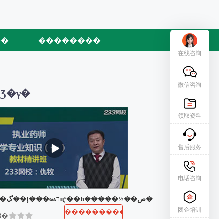
��
��������
在线咨询
微信咨询
Ʒ�γ�
领取资料
售后服务
电话咨询
���ڲ��ţ���ҩѧרҵ֪ʶ��һ�����½��ص�
团企培训
����������
ȣ�