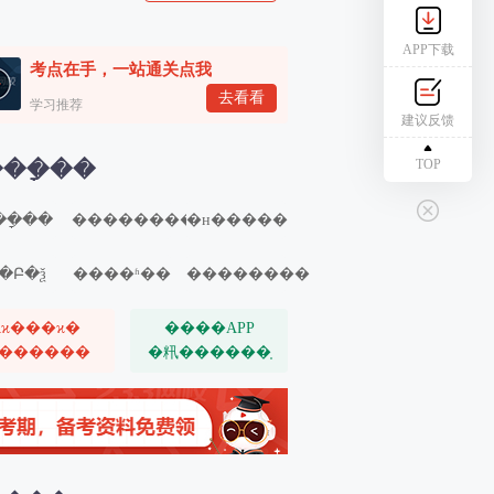
APP下载
考点在手，一站通关点我
去看看
学习推荐
建议反馈
TOP
��ָ��
�ָ��
��������
�н�����
�Բ�ѯ
����ʱ��
��������
ѧϰ���ϰ�
����APP
������
�籸������֤