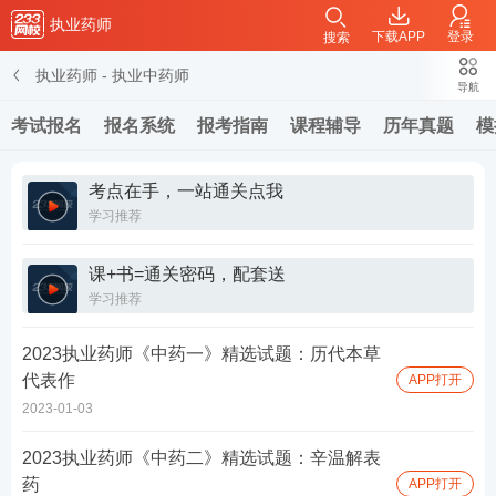
执业药师
下载APP
登录
搜索
执业药师
-
执业中药师
导航
考试报名
报名系统
报考指南
课程辅导
历年真题
模
考点在手，一站通关点我
学习推荐
课+书=通关密码，配套送
学习推荐
2023执业药师《中药一》精选试题：历代本草
代表作
APP打开
2023-01-03
2023执业药师《中药二》精选试题：辛温解表
药
APP打开