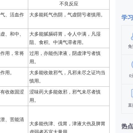
不良反应
行气、活血作
大多能耗气伤阴，气虚阴亏者慎用。
学
补虚、和中、
大多能腻膈碍胃，令人中满，凡湿
。
阻、食积、中满气滞者用。
免
水作用，常将
过用，亦能伤津液，阴虚津亏者慎
用。
涩作用。
大多能收敛邪气，凡邪未尽之证均当
0
慎用。
样有收敛固涩
涩味药大多能敛邪，邪气未尽者慎
。
用。
直
降泄、苦能清
大多能伤津、伐胃，津液大伤及脾胃
热
虚弱者不宜大量用。