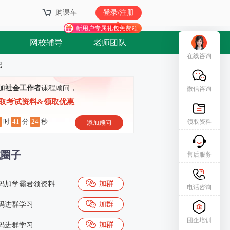
购课车
登录/注册
新用户专属礼包免费领
网校辅导
老师团队
在线咨询
记
加
社会工作者
课程顾问，
微信咨询
取考试资料&领取优惠
9
41
23
时
分
秒
领取资料
添加顾问
试圈子
售后服务
码加学霸君领资料
电话咨询
码进群学习
团企培训
码进群学习