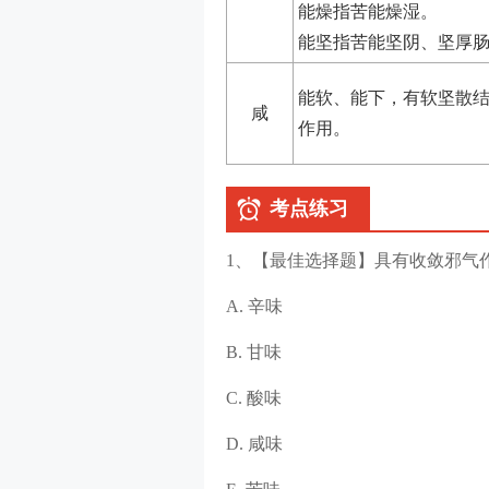
能燥指苦能燥湿。
能坚指苦能坚阴、坚厚
能软、能下，有软坚散
咸
作用。
考点练习
1、【最佳选择题】具有收敛邪气
A. 辛味
B. 甘味
C. 酸味
D. 咸味