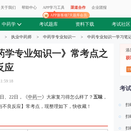
关于我们
帮助中心
APP学习工具
渠道合作
企业团报
APP新客领7天题库会员
中药学
考试题库
资料下载
考试社区
>
执业中药师
>
中药学专业知识一
>
中药专业知识一学习笔
添
中药学专业知识一》常考点之
获
反应
1
11:59:18
考
1日、22日，《
中药一
》大家复习得怎么样了？
五味
，
扫
与不良反应
】常考点，现
整理如下，快收藏！
扫
扫