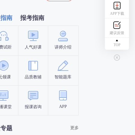
APP下载
习指南
报考指南
建议反馈
TOP
费试听
人气好课
讲师介绍
新手指南
报名时间
元领课
品质教辅
智能题库
报名条件
考试时间
APP
播课堂
报课咨询
答题闯关
考点打卡
点专题
更多