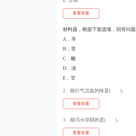
E. 苦味
查看答案
材料题，根据下面选项，回答问题2
A．辛
B．苦
C．酸
D．淡
E．甘
2、能行气活血的味是( )。
查看答案
3、能泻火存阴的是( )。
查看答案