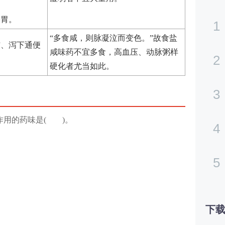
肠胃。
1
“多食咸，则脉凝泣而变色。”故食盐
结、泻下通便
咸味药不宜多食，高血压、动脉粥样
2
硬化者尤当如此。
3
作用的药味是( )。
4
5
下载