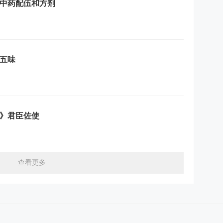
：中药配伍和方剂
：五味
》君臣佐使
查看更多