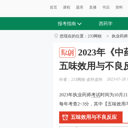
首页
课程
题库
直播
书店
资料
报考指南
西药学
您现在的位置：
233网校
>
执业药师
2023年《
五味效用与不良
2023-07-28 
作者：233网校-皮咔皮咔
2023年执业药师
考试
时间为10月2
每年考查2~3分，其中【五味效用
五味效用与不良反应