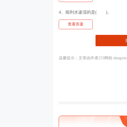
4、
能利水渗湿的是
( )。
查看答案
温馨提示：文章由作者233
网校
-den