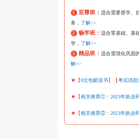
至尊班：
1
适合需要督学、
务，
了解>>
畅学班：
2
适合零基础、基
学，
了解>>
精品班：
3
适合需强化巩固的
解>>
★
【
0元包邮送书
】【
考试消息
★
【
相关
推荐①：
2023年执
★
【
相关
推荐②：
2023年执