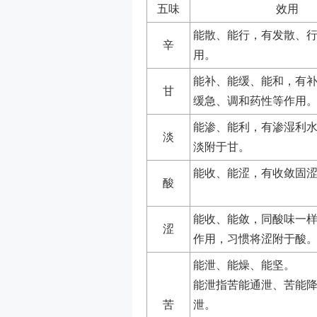
五味
效用
能散、能行，有发散、
辛
用。
能补、能缓、能和，有
甘
缓急、调和药性等作用
能渗、能利，有渗湿利
淡
淡附于甘。
能收、能涩，有收敛固
酸
能收、能敛，同酸味一
涩
作用，习惯将涩附于酸
能泄、能燥、能坚。
能泄指苦能通泄、苦能
苦
泄。