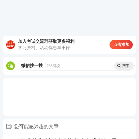
《速成班》40h突击训练，稳拿核心考分>>
证券备考资料限时免费领
备战证券从业及专项考试，及时获取证券考试资讯、
加入考试交流群获取更多福利
试题等资料，添加证券学霸君微信号【
sun233wx
】邀
点击添加
学习资料、活动优惠享不停
您加入证券学习交流微信群，与大家一起备考学习！
也可直接扫描下面相应二维码入群或领取
教材
讲义、
微信搜一搜
233网校
题库会员、干货笔记等精品资料。
您可能感兴趣的文章