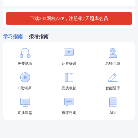
Ⅳ．不行使此权利而听任其过期失效
下载233网校APP，注册领7天题库会员
A. Ⅰ、 Ⅳ
学习指南
报考指南
B. Ⅰ、Ⅱ、Ⅲ、 Ⅳ
C. Ⅰ、Ⅱ、Ⅳ
免费试听
证券好课
老师介绍
D. Ⅱ、Ⅲ、 Ⅳ
查看答案
0元领课
品质教辅
智能题库
试题不够刷？233网校证券从业及专项考试题库，海
量试题任你刷！
证券考试章节习题/易错题/真题免费
APP
直播课堂
报课咨询
刷（点击进入）
时间不够用？想短期拿下证券考试？233网校证券