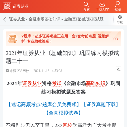
证券从业
下载APP
登录
搜索
证券从业
-
金融市场基础知识
-
金融基础知识模拟试题
导航
V题库：超多证券考生正在用，含2套考前点题+视频解
析+专业助教答疑！
2021年证券从业《基础知识》巩固练习模拟试
题二十一
来源:233网校
2021-11-16 14:53:08
2021年
证券从业
资格
考试
《金融市场
基础知识
》巩固
练习模拟试题及答案
【
速记高频考点/题库会员免费领
】【
证券真题下载
】
【
全真模拟试卷
】
不积跬步无以至千里，233
网校
学霸君为广大考生朋