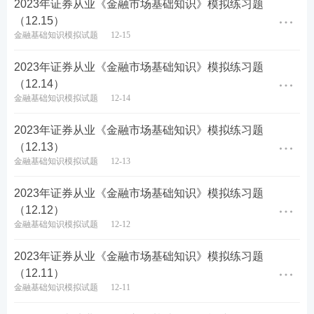
2023年证券从业《金融市场基础知识》模拟练习题
（12.15）
扫码加入【证券考试】微
扫码领取【证券精品资
金融基础知识模拟试题
12-15
信群
料】
2023年证券从业《金融市场基础知识》模拟练习题
（12.14）
证券备考推荐：
金融基础知识模拟试题
12-14
全国各地证券行业薪资行情，测你能拿多少>>
2023年证券从业《金融市场基础知识》模拟练习题
（12.13）
证券报考新手指南，3分钟带你了解整个考试！
金融基础知识模拟试题
12-13
下载233网校APP——证券从业——题库——做题，包
2023年证券从业《金融市场基础知识》模拟练习题
括章节练习、每日一练、模拟试卷、历年真题、易错
（12.12）
金融基础知识模拟试题
12-12
题等，可随时随地刷题。【
下载APP掌上刷题
】
2023年证券从业《金融市场基础知识》模拟练习题
（12.11）
金融基础知识模拟试题
12-11