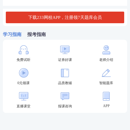
Ⅲ．资产增值
下载233网校APP，注册领7天题库会员
Ⅳ．因合并而接受其他公司资产净额
A. Ⅰ、Ⅱ、Ⅲ
学习指南
报考指南
B. Ⅱ、Ⅲ、Ⅳ
C. Ⅰ、Ⅱ、Ⅳ
免费试听
证券好课
老师介绍
D. Ⅰ、Ⅱ、Ⅲ、Ⅳ
0元领课
品质教辅
智能题库
查看答案
试题不够刷？233网校证券从业及专项考试题库，海
APP
直播课堂
报课咨询
量试题任你刷！
证券考试章节习题/易错题/真题免费
刷（点击进入）