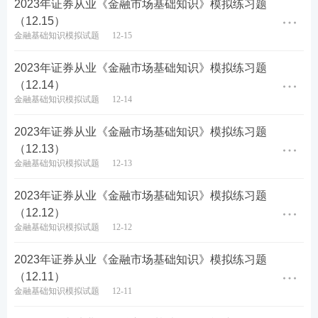
2023年证券从业《金融市场基础知识》模拟练习题
（12.15）
金融基础知识模拟试题
12-15
扫码加入【证券考试】微
扫码领取【证券精品资
2023年证券从业《金融市场基础知识》模拟练习题
信群
料】
（12.14）
金融基础知识模拟试题
12-14
证券备考推荐：
2023年证券从业《金融市场基础知识》模拟练习题
（12.13）
全国各地证券行业薪资行情，测你能拿多少>>
金融基础知识模拟试题
12-13
证券报考新手指南，3分钟带你了解整个考试！
2023年证券从业《金融市场基础知识》模拟练习题
下载233网校APP——证券从业——题库——做题，包
（12.12）
金融基础知识模拟试题
12-12
括章节练习、每日一练、模拟试卷、历年真题、易错
题等，可随时随地刷题。【
下载APP掌上刷题
】
2023年证券从业《金融市场基础知识》模拟练习题
（12.11）
金融基础知识模拟试题
12-11