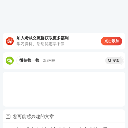
时间不够用？想短期拿下证券考试？233网校证券
《速成班》40h突击训练，稳拿核心考分>>
证券备考资料限时免费领
加入考试交流群获取更多福利
备战证券从业及专项考试，及时获取证券考试资讯、
点击添加
学习资料、活动优惠享不停
试题等资料，添加证券学霸君微信号【
sun233wx
】邀
您加入证券学习交流微信群，与大家一起备考学习！
微信搜一搜
233网校
也可直接扫描下面相应二维码入群或领取
教材
讲义、
题库会员、干货笔记等精品资料。
您可能感兴趣的文章