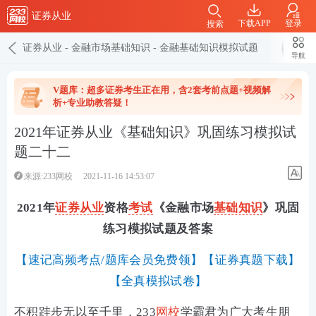
证券从业
下载APP
登录
搜索
证券从业
-
金融市场基础知识
-
金融基础知识模拟试题
导航
V题库：超多证券考生正在用，含2套考前点题+视频解
析+专业助教答疑！
2021年证券从业《基础知识》巩固练习模拟试
题二十二
来源:233网校
2021-11-16 14:53:07
2021年
证券从业
资格
考试
《金融市场
基础知识
》巩固
练习模拟试题及答案
【
速记高频考点/题库会员免费领
】【
证券真题下载
】
【
全真模拟试卷
】
不积跬步无以至千里，233
网校
学霸君为广大考生朋