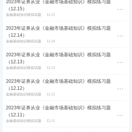
2023年证券从业《金融市场基础知识》模拟练习题
（12.15）
金融基础知识模拟试题
12-15
2023年证券从业《金融市场基础知识》模拟练习题
（12.14）
扫码加入【证券考试】微
扫码领取【证券精品资
金融基础知识模拟试题
12-14
信群
料】
2023年证券从业《金融市场基础知识》模拟练习题
（12.13）
证券备考推荐：
金融基础知识模拟试题
12-13
全国各地证券行业薪资行情，测你能拿多少>>
2023年证券从业《金融市场基础知识》模拟练习题
（12.12）
证券报考新手指南，3分钟带你了解整个考试！
金融基础知识模拟试题
12-12
下载233网校APP——证券从业——题库——做题，包
2023年证券从业《金融市场基础知识》模拟练习题
括章节练习、每日一练、模拟试卷、历年真题、易错
（12.11）
金融基础知识模拟试题
12-11
题等，可随时随地刷题。【
下载APP掌上刷题
】