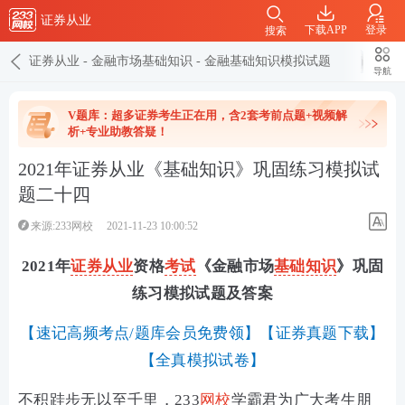
证券从业
下载APP
登录
搜索
证券从业
-
金融市场基础知识
-
金融基础知识模拟试题
导航
V题库：超多证券考生正在用，含2套考前点题+视频解
析+专业助教答疑！
2021年证券从业《基础知识》巩固练习模拟试
题二十四
来源:233网校
2021-11-23 10:00:52
2021年
证券从业
资格
考试
《金融市场
基础知识
》巩固
练习模拟试题及答案
【
速记高频考点/题库会员免费领
】【
证券真题下载
】
【
全真模拟试卷
】
不积跬步无以至千里，233
网校
学霸君为广大考生朋