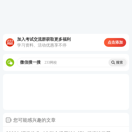
刷（点击进入）
时间不够用？想短期拿下证券考试？233网校证券
《速成班》40h突击训练，稳拿核心考分>>
加入考试交流群获取更多福利
证券备考资料限时免费领
点击添加
学习资料、活动优惠享不停
备战证券从业及专项考试，及时获取证券考试资讯、
微信搜一搜
233网校
试题等资料，添加证券学霸君微信号【
sun233wx
】邀
您加入证券学习交流微信群，与大家一起备考学习！
也可直接扫描下面相应二维码入群或领取
教材
讲义、
题库会员、干货笔记等精品资料。
您可能感兴趣的文章