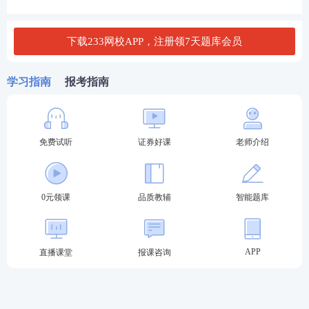
Ⅱ、审定制
下载233网校APP，注册领7天题库会员
Ⅲ、核准制
学习指南
报考指南
Ⅳ、注册制
A. Ⅰ、Ⅱ、Ⅳ
免费试听
证券好课
老师介绍
B. Ⅰ、Ⅲ、Ⅳ
C. Ⅱ、Ⅲ、Ⅳ
0元领课
品质教辅
智能题库
D. Ⅰ、Ⅱ、Ⅲ
查看答案
APP
直播课堂
报课咨询
试题不够刷？233网校证券从业及专项考试题库，海
量试题任你刷！
证券考试章节习题/易错题/真题免费