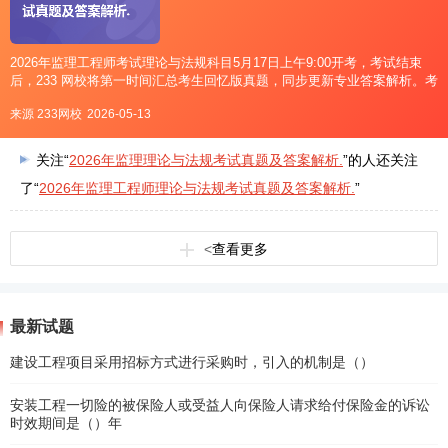
2026年监理工程师考试理论与法规科目5月17日上午9:00开考，考试结束
后，233 网校将第一时间汇总考生回忆版真题，同步更新专业答案解析。考
完直接进入233网校监理工程师题库，随时随地在线对答案、估分复盘，便
来源 233网校
2026-05-13
捷又省心！↓点击进入2026监理估分入口↓202
关注“
2026年监理理论与法规考试真题及答案解析.
”的人还关注
了“
2026年监理工程师理论与法规考试真题及答案解析.
”
<
查看更多
最新试题
建设工程项目采用招标方式进行采购时，引入的机制是（）
安装工程一切险的被保险人或受益人向保险人请求给付保险金的诉讼
时效期间是（）年