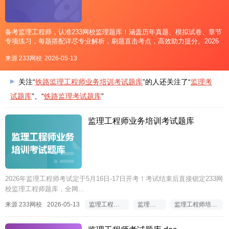
备考监理工程师，认准233网校监理题库！涵盖历年真题、模拟试卷、章节
专项练习，每题搭配详尽专业解析，刷题直击考点，高效助力提分。2026
年监理考试5月16-17日开考，考完即可来233网校在线估分对答案，第一时
来源 233网校
2026-05-13
间预估考试成绩，做到心中有数！↓2026年监理工程
关注“
铁路监理工程师业务培训考试题库
”的人还关注了“
监理考
试题库
”、“
铁路监理考试题库
”
监理工程师业务培训考试题库
2026年监理工程师考试定于5月16日-17日开考！考试结束后直接锁定233网
校监理工程师题库，全网...
来源 233网校
2026-05-13
监理工程师考试题库
监理考试题库
监理工程师培训考试题库