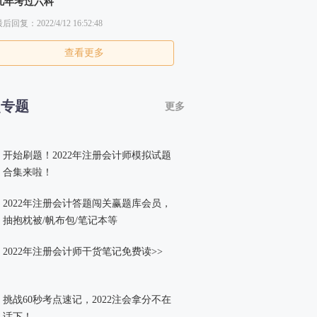
几年考过六科
后回复：2022/4/12 16:52:48
查看更多
点专题
更多
开始刷题！2022年注册会计师模拟试题
合集来啦！
2022年注册会计答题闯关赢题库会员，
抽抱枕被/帆布包/笔记本等
2022年注册会计师干货笔记免费读>>
挑战60秒考点速记，2022注会拿分不在
话下！