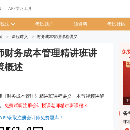
报
APP学习工具
税法
考试题库
领资料
考试社区
师
>
课程讲义
>
财务成本管理课程讲义
计师财务成本管理精讲班讲
免
策概述
师
《财务成本管理》精讲班课程讲义
，本节视频讲解
主
。
免费试听注册会计授课老师精讲班课程>>
备
校APP获取注册会计师免费题库！
课