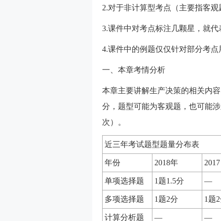
2.对于非计算型考点（主要指客观
3.课件中对考点标注几颗星，就
4.课件中的例题仅仅针对部分考
一、本章考情分析
本章主要讲解生产决策的相关内容，
分，题型可能为客观题，也可能涉
次）。
近三年考试题型题量分布表
年份
2018年
201
单项选择题
1题1.5分
—
多项选择题
1题2分
1题
计算分析题
—
—