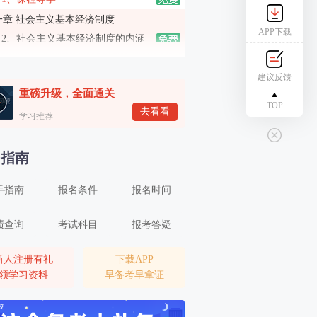
一章 社会主义基本经济制度
APP下载
2、社会主义基本经济制度的内涵
3、社会主义所有制结构
建议反馈
4、社会主义收入分配制度、社会主义市场经济体制
重磅升级，全面通关
二章 市场需求、供给与均衡价格
TOP
去看看
学习推荐
5、市场需求（一）
6、市场需求（二）
名指南
7、市场供给
手指南
报名条件
报名时间
8、均衡价格
9、弹性（一）
绩查询
考试科目
报考答疑
10、弹性（二）
三章 生产和成本理论
新人注册有礼
下载APP
领学习资料
早备考早拿证
11、生产者的组织形式和企业理论
12、生产函数和生产曲线（一）