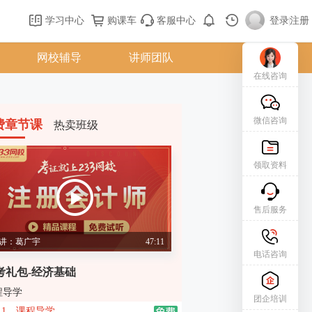
学习中心
购课车
客服中心
登录
|
注册
网校辅导
讲师团队
在线咨询
微信咨询
费章节课
热卖班级
领取资料
售后服务
讲：葛广宇
47:11
电话咨询
考礼包-经济基础
程导学
团企培训
1、课程导学